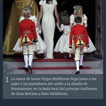
MULTIMEDIA
VENEZUELA
NICARAGUA
ECONOMÍA
PROGRAMAS TV
BRASIL
ENTRETENIMIENTO Y CULTURA
VIDEOS
RADIO
TECNOLOGÍA
FOTOGRAFÍA
EL MUNDO AL DÍA
DIRECT
DEPORTES
AUDIOS
FORO INTERAMERICANO
AVANCE INFORMATIVO
DOCUMENTALES DE LA VOA
CIENCIA Y SALUD
VISIÓN 360
AUDIONOTICIAS
LAS CLAVES
BUENOS DÍAS AMÉRICA
Learning English
PANORAMA
ESTADOS UNIDOS AL DÍA
SÍGANOS
EL MUNDO AL DÍA [RADIO]
FORO [RADIO]
1
La dama de honor Pippa Middleton llega junto a los
DEPORTIVO INTERNACIONAL
pajes y los portadores del anillo a la Abadía de
Idiomas
Westminster en la Boda Real del príncipe Guillermo
NOTA ECONÓMICA
de Gran Bretaña y Kate Middleton.
ENTRETENIMIENTO