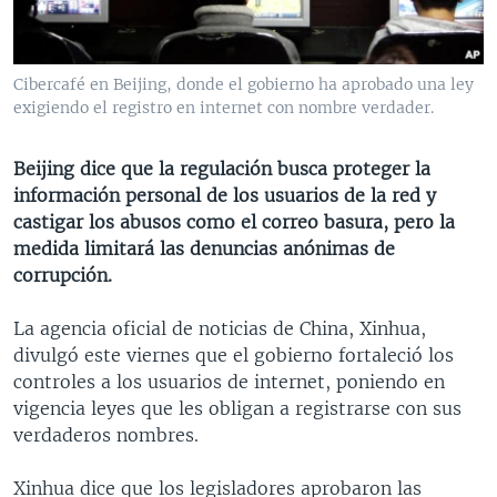
MULTIMEDIA
VENEZUELA
NICARAGUA
ECONOMÍA
PROGRAMAS TV
BRASIL
ENTRETENIMIENTO Y CULTURA
VIDEOS
Cibercafé en Beijing, donde el gobierno ha aprobado una ley
RADIO
TECNOLOGÍA
FOTOGRAFÍA
EL MUNDO AL DÍA
exigiendo el registro en internet con nombre verdader.
DIRECT
DEPORTES
AUDIOS
FORO INTERAMERICANO
AVANCE INFORMATIVO
Beijing dice que la regulación busca proteger la
DOCUMENTALES DE LA VOA
CIENCIA Y SALUD
VISIÓN 360
AUDIONOTICIAS
información personal de los usuarios de la red y
LAS CLAVES
BUENOS DÍAS AMÉRICA
castigar los abusos como el correo basura, pero la
Learning English
medida limitará las denuncias anónimas de
PANORAMA
ESTADOS UNIDOS AL DÍA
corrupción.
SÍGANOS
EL MUNDO AL DÍA [RADIO]
La agencia oficial de noticias de China, Xinhua,
FORO [RADIO]
divulgó este viernes que el gobierno fortaleció los
DEPORTIVO INTERNACIONAL
controles a los usuarios de internet, poniendo en
Idiomas
vigencia leyes que les obligan a registrarse con sus
NOTA ECONÓMICA
verdaderos nombres.
ENTRETENIMIENTO
Xinhua dice que los legisladores aprobaron las