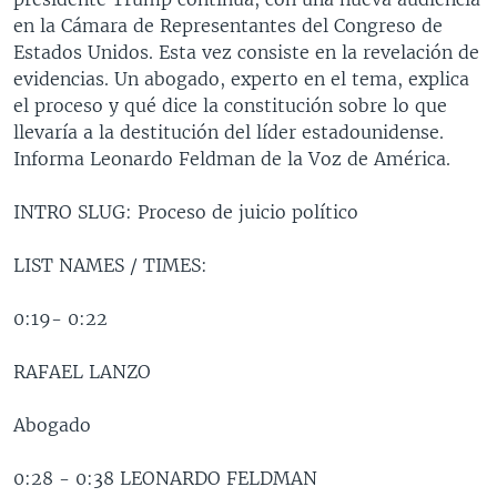
MULTIMEDIA
VENEZUELA
NICARAGUA
ECONOMÍA
en la Cámara de Representantes del Congreso de
Estados Unidos. Esta vez consiste en la revelación de
PROGRAMAS TV
BRASIL
ENTRETENIMIENTO Y CULTURA
VIDEOS
evidencias. Un abogado, experto en el tema, explica
RADIO
TECNOLOGÍA
FOTOGRAFÍA
EL MUNDO AL DÍA
el proceso y qué dice la constitución sobre lo que
llevaría a la destitución del líder estadounidense.
DIRECT
DEPORTES
AUDIOS
FORO INTERAMERICANO
AVANCE INFORMATIVO
Informa Leonardo Feldman de la Voz de América.
DOCUMENTALES DE LA VOA
CIENCIA Y SALUD
VISIÓN 360
AUDIONOTICIAS
INTRO SLUG: Proceso de juicio político
LAS CLAVES
BUENOS DÍAS AMÉRICA
Learning English
PANORAMA
ESTADOS UNIDOS AL DÍA
LIST NAMES / TIMES:
SÍGANOS
EL MUNDO AL DÍA [RADIO]
0:19- 0:22
FORO [RADIO]
RAFAEL LANZO
DEPORTIVO INTERNACIONAL
Idiomas
NOTA ECONÓMICA
Abogado
ENTRETENIMIENTO
0:28 - 0:38 LEONARDO FELDMAN