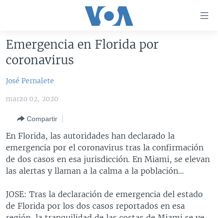
Enlaces
para
accesibilidad
Emergencia en Florida por
Salte
AMÉRICA DEL NORTE
coronavirus
al
ELECCIONES EEUU 2024
EEUU
contenido
José Pernalete
principal
VOA VERIFICA
MÉXICO
ELECCIONES EEUU
Salte
marzo 02, 2020
AMÉRICA LATINA
HAITÍ
VOTO DIVIDIDO
VOA VERIFICA UCRANIA/RUSIA
al
Compartir
navegador
CHINA EN AMÉRICA LATINA
VOA VERIFICA INMIGRACIÓN
ARGENTINA
principal
En Florida, las autoridades han declarado la
CENTROAMÉRICA
VOA VERIFICA AMÉRICA LATINA
BOLIVIA
Salte
emergencia por el coronavirus tras la confirmación
a
OTRAS SECCIONES
COLOMBIA
COSTA RICA
de dos casos en esa jurisdicción. En Miami, se elevan
búsqueda
las alertas y llaman a la calma a la población…
ESPECIALES DE LA VOA
CHILE
EL SALVADOR
INMIGRACIÓN
LIBERTAD DE PRENSA
PERÚ
GUATEMALA
LIBERTAD DE PRENSA
JOSE: Tras la declaración de emergencia del estado
de Florida por los dos casos reportados en esa
UCRANIA
ECUADOR
HONDURAS
MUNDO
región, la tranquilidad de las costas de Miami se ve