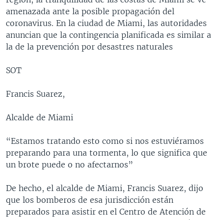
MULTIMEDIA
VENEZUELA
NICARAGUA
ECONOMÍA
amenazada ante la posible propagación del
coronavirus. En la ciudad de Miami, las autoridades
PROGRAMAS TV
BRASIL
ENTRETENIMIENTO Y CULTURA
VIDEOS
anuncian que la contingencia planificada es similar a
RADIO
TECNOLOGÍA
FOTOGRAFÍA
EL MUNDO AL DÍA
la de la prevención por desastres naturales
DIRECT
DEPORTES
AUDIOS
FORO INTERAMERICANO
AVANCE INFORMATIVO
SOT
DOCUMENTALES DE LA VOA
CIENCIA Y SALUD
VISIÓN 360
AUDIONOTICIAS
Francis Suarez,
LAS CLAVES
BUENOS DÍAS AMÉRICA
Learning English
PANORAMA
ESTADOS UNIDOS AL DÍA
Alcalde de Miami
SÍGANOS
EL MUNDO AL DÍA [RADIO]
“Estamos tratando esto como si nos estuviéramos
FORO [RADIO]
preparando para una tormenta, lo que significa que
un brote puede o no afectarnos”
DEPORTIVO INTERNACIONAL
Idiomas
NOTA ECONÓMICA
De hecho, el alcalde de Miami, Francis Suarez, dijo
que los bomberos de esa jurisdicción están
ENTRETENIMIENTO
preparados para asistir en el Centro de Atención de