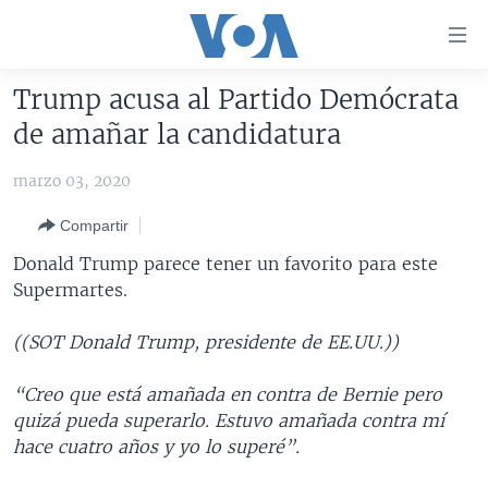
Enlaces
para
accesibilidad
Trump acusa al Partido Demócrata
Salte
AMÉRICA DEL NORTE
de amañar la candidatura
al
ELECCIONES EEUU 2024
EEUU
contenido
marzo 03, 2020
principal
VOA VERIFICA
MÉXICO
ELECCIONES EEUU
Salte
Compartir
AMÉRICA LATINA
HAITÍ
VOTO DIVIDIDO
VOA VERIFICA UCRANIA/RUSIA
al
Donald Trump parece tener un favorito para este
navegador
CHINA EN AMÉRICA LATINA
VOA VERIFICA INMIGRACIÓN
ARGENTINA
Supermartes.
principal
CENTROAMÉRICA
VOA VERIFICA AMÉRICA LATINA
BOLIVIA
Salte
((SOT Donald Trump, presidente de EE.UU.))
a
OTRAS SECCIONES
COLOMBIA
COSTA RICA
búsqueda
ESPECIALES DE LA VOA
CHILE
EL SALVADOR
INMIGRACIÓN
“Creo que está amañada en contra de Bernie pero
quizá pueda superarlo. Estuvo amañada contra mí
LIBERTAD DE PRENSA
PERÚ
GUATEMALA
LIBERTAD DE PRENSA
hace cuatro años y yo lo superé”.
UCRANIA
ECUADOR
HONDURAS
MUNDO