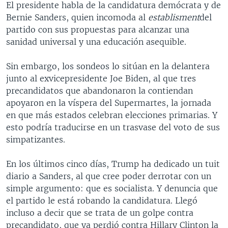
El presidente habla de la candidatura demócrata y de
MULTIMEDIA
VENEZUELA
NICARAGUA
ECONOMÍA
Bernie Sanders, quien incomoda al
establisment
del
PROGRAMAS TV
BRASIL
ENTRETENIMIENTO Y CULTURA
VIDEOS
partido con sus propuestas para alcanzar una
sanidad universal y una educación asequible.
RADIO
TECNOLOGÍA
FOTOGRAFÍA
EL MUNDO AL DÍA
DIRECT
DEPORTES
AUDIOS
FORO INTERAMERICANO
AVANCE INFORMATIVO
Sin embargo, los sondeos lo sitúan en la delantera
junto al exvicepresidente Joe Biden, al que tres
DOCUMENTALES DE LA VOA
CIENCIA Y SALUD
VISIÓN 360
AUDIONOTICIAS
precandidatos que abandonaron la contiendan
LAS CLAVES
BUENOS DÍAS AMÉRICA
apoyaron en la víspera del Supermartes, la jornada
Learning English
en que más estados celebran elecciones primarias. Y
PANORAMA
ESTADOS UNIDOS AL DÍA
esto podría traducirse en un trasvase del voto de sus
SÍGANOS
EL MUNDO AL DÍA [RADIO]
simpatizantes.
FORO [RADIO]
En los últimos cinco días, Trump ha dedicado un tuit
DEPORTIVO INTERNACIONAL
diario a Sanders, al que cree poder derrotar con un
Idiomas
simple argumento: que es socialista. Y denuncia que
NOTA ECONÓMICA
el partido le está robando la candidatura. Llegó
ENTRETENIMIENTO
incluso a decir que se trata de un golpe contra
precandidato, que ya perdió contra Hillary Clinton la