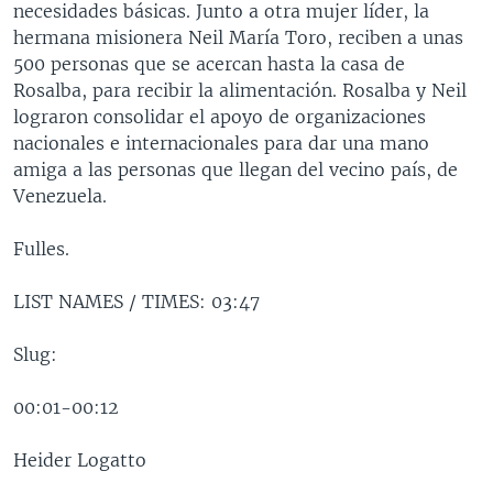
necesidades básicas. Junto a otra mujer líder, la
MULTIMEDIA
VENEZUELA
NICARAGUA
ECONOMÍA
hermana misionera Neil María Toro, reciben a unas
PROGRAMAS TV
BRASIL
ENTRETENIMIENTO Y CULTURA
VIDEOS
500 personas que se acercan hasta la casa de
Rosalba, para recibir la alimentación. Rosalba y Neil
RADIO
TECNOLOGÍA
FOTOGRAFÍA
EL MUNDO AL DÍA
lograron consolidar el apoyo de organizaciones
DIRECT
DEPORTES
AUDIOS
FORO INTERAMERICANO
AVANCE INFORMATIVO
nacionales e internacionales para dar una mano
amiga a las personas que llegan del vecino país, de
DOCUMENTALES DE LA VOA
CIENCIA Y SALUD
VISIÓN 360
AUDIONOTICIAS
Venezuela.
LAS CLAVES
BUENOS DÍAS AMÉRICA
Learning English
Fulles.
PANORAMA
ESTADOS UNIDOS AL DÍA
SÍGANOS
EL MUNDO AL DÍA [RADIO]
LIST NAMES / TIMES: 03:47
FORO [RADIO]
Slug:
DEPORTIVO INTERNACIONAL
Idiomas
00:01-00:12
NOTA ECONÓMICA
ENTRETENIMIENTO
Heider Logatto