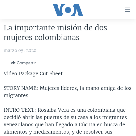
Enlaces
para
accesibilidad
La importante misión de dos
Salte
AMÉRICA DEL NORTE
mujeres colombianas
al
ELECCIONES EEUU 2024
EEUU
contenido
marzo 05, 2020
principal
VOA VERIFICA
MÉXICO
ELECCIONES EEUU
Salte
Compartir
AMÉRICA LATINA
HAITÍ
VOTO DIVIDIDO
VOA VERIFICA UCRANIA/RUSIA
al
Video Package Cut Sheet
navegador
CHINA EN AMÉRICA LATINA
VOA VERIFICA INMIGRACIÓN
ARGENTINA
principal
CENTROAMÉRICA
VOA VERIFICA AMÉRICA LATINA
BOLIVIA
STORY NAME: Mujeres líderes, la mano amiga de los
Salte
migrantes
a
OTRAS SECCIONES
COLOMBIA
COSTA RICA
búsqueda
ESPECIALES DE LA VOA
CHILE
EL SALVADOR
INMIGRACIÓN
INTRO TEXT: Rosalba Vera es una colombiana que
decidió abrir las puertas de su casa a los migrantes
LIBERTAD DE PRENSA
PERÚ
GUATEMALA
LIBERTAD DE PRENSA
venezolanos que han llegado a Cúcuta en busca de
UCRANIA
ECUADOR
HONDURAS
MUNDO
alimentos y medicamentos, y de resolver sus