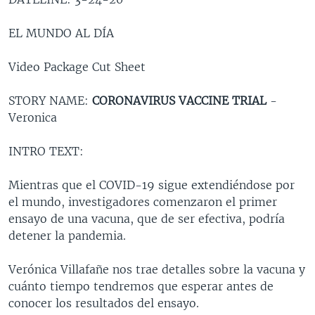
MULTIMEDIA
VENEZUELA
NICARAGUA
ECONOMÍA
EL MUNDO AL DÍA
PROGRAMAS TV
BRASIL
ENTRETENIMIENTO Y CULTURA
VIDEOS
RADIO
TECNOLOGÍA
FOTOGRAFÍA
EL MUNDO AL DÍA
Video Package Cut Sheet
DIRECT
DEPORTES
AUDIOS
FORO INTERAMERICANO
AVANCE INFORMATIVO
STORY NAME:
CORONAVIRUS VACCINE TRIAL
-
DOCUMENTALES DE LA VOA
CIENCIA Y SALUD
VISIÓN 360
AUDIONOTICIAS
Veronica
LAS CLAVES
BUENOS DÍAS AMÉRICA
INTRO TEXT:
Learning English
PANORAMA
ESTADOS UNIDOS AL DÍA
Mientras que el COVID-19 sigue extendiéndose por
SÍGANOS
EL MUNDO AL DÍA [RADIO]
el mundo, investigadores comenzaron el primer
FORO [RADIO]
ensayo de una vacuna, que de ser efectiva, podría
detener la pandemia.
DEPORTIVO INTERNACIONAL
Idiomas
NOTA ECONÓMICA
Verónica Villafañe nos trae detalles sobre la vacuna y
cuánto tiempo tendremos que esperar antes de
ENTRETENIMIENTO
conocer los resultados del ensayo.