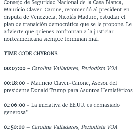
Consejo de Seguridad Nacional de la Casa Blanca,
MULTIMEDIA
VENEZUELA
NICARAGUA
ECONOMÍA
Mauricio Claver-Carone, recomendó al president en
disputa de Venezuela, Nicolás Maduro, estudiar el
PROGRAMAS TV
BRASIL
ENTRETENIMIENTO Y CULTURA
VIDEOS
plan de transición democrática que se le propone. Le
RADIO
TECNOLOGÍA
FOTOGRAFÍA
EL MUNDO AL DÍA
advierte que quienes confrontan a la justiciar
norteamericana siempre terminan mal.
DIRECT
DEPORTES
AUDIOS
FORO INTERAMERICANO
AVANCE INFORMATIVO
DOCUMENTALES DE LA VOA
CIENCIA Y SALUD
VISIÓN 360
AUDIONOTICIAS
TIME CODE CHYRONS
LAS CLAVES
BUENOS DÍAS AMÉRICA
Learning English
00:07:00 -
Carolina Valladares, Periodista VOA
PANORAMA
ESTADOS UNIDOS AL DÍA
SÍGANOS
00:18:00 -
EL MUNDO AL DÍA [RADIO]
Mauricio Claver-Carone, Asesor del
presidente Donald Trump para Asuntos Hemisféricos
FORO [RADIO]
01:06:00 -
DEPORTIVO INTERNACIONAL
La iniciativa de EE.UU. es demasiado
Idiomas
generosa”
NOTA ECONÓMICA
01:50:00 –
ENTRETENIMIENTO
Carolina Valladares, Periodista VOA