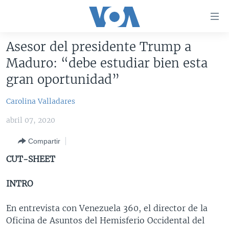
Enlaces
para
accesibilidad
Asesor del presidente Trump a
Salte
AMÉRICA DEL NORTE
Maduro: “debe estudiar bien esta
al
ELECCIONES EEUU 2024
EEUU
gran oportunidad”
contenido
principal
VOA VERIFICA
MÉXICO
ELECCIONES EEUU
Carolina Valladares
Salte
AMÉRICA LATINA
HAITÍ
VOTO DIVIDIDO
VOA VERIFICA UCRANIA/RUSIA
al
abril 07, 2020
navegador
CHINA EN AMÉRICA LATINA
VOA VERIFICA INMIGRACIÓN
ARGENTINA
principal
Compartir
CENTROAMÉRICA
VOA VERIFICA AMÉRICA LATINA
BOLIVIA
Salte
CUT-SHEET
a
OTRAS SECCIONES
COLOMBIA
COSTA RICA
búsqueda
INTRO
ESPECIALES DE LA VOA
CHILE
EL SALVADOR
INMIGRACIÓN
LIBERTAD DE PRENSA
PERÚ
GUATEMALA
LIBERTAD DE PRENSA
En entrevista con Venezuela 360, el director de la
Oficina de Asuntos del Hemisferio Occidental del
UCRANIA
ECUADOR
HONDURAS
MUNDO