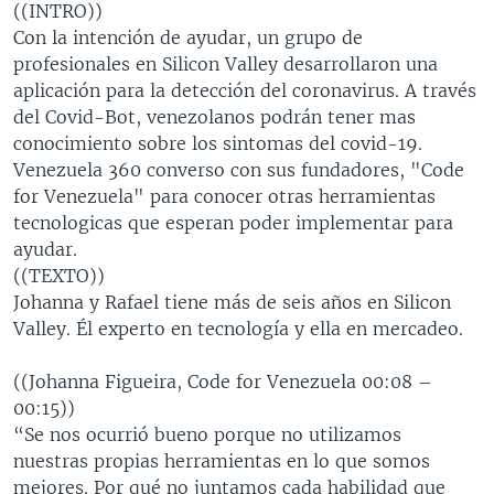
((INTRO))
MULTIMEDIA
VENEZUELA
NICARAGUA
ECONOMÍA
Con la intención de ayudar, un grupo de
PROGRAMAS TV
BRASIL
ENTRETENIMIENTO Y CULTURA
VIDEOS
profesionales en Silicon Valley desarrollaron una
aplicación para la detección del coronavirus. A través
RADIO
TECNOLOGÍA
FOTOGRAFÍA
EL MUNDO AL DÍA
del Covid-Bot, venezolanos podrán tener mas
DIRECT
DEPORTES
AUDIOS
FORO INTERAMERICANO
AVANCE INFORMATIVO
conocimiento sobre los sintomas del covid-19.
Venezuela 360 converso con sus fundadores, "Code
DOCUMENTALES DE LA VOA
CIENCIA Y SALUD
VISIÓN 360
AUDIONOTICIAS
for Venezuela" para conocer otras herramientas
LAS CLAVES
BUENOS DÍAS AMÉRICA
tecnologicas que esperan poder implementar para
Learning English
ayudar.
PANORAMA
ESTADOS UNIDOS AL DÍA
((TEXTO))
SÍGANOS
EL MUNDO AL DÍA [RADIO]
Johanna y Rafael tiene más de seis años en Silicon
Valley. Él experto en tecnología y ella en mercadeo.
FORO [RADIO]
DEPORTIVO INTERNACIONAL
((Johanna Figueira, Code for Venezuela 00:08 –
Idiomas
00:15))
NOTA ECONÓMICA
“Se nos ocurrió bueno porque no utilizamos
ENTRETENIMIENTO
nuestras propias herramientas en lo que somos
mejores. Por qué no juntamos cada habilidad que