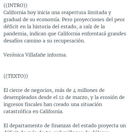
((INTRO))
MULTIMEDIA
VENEZUELA
NICARAGUA
ECONOMÍA
California hoy inicia una reapertura limitada y
PROGRAMAS TV
BRASIL
ENTRETENIMIENTO Y CULTURA
VIDEOS
gradual de su economía. Pero proyecciones del peor
déficit en la historia del estado, a raíz de la
RADIO
TECNOLOGÍA
FOTOGRAFÍA
EL MUNDO AL DÍA
pandemia, indican que California enfrentará grandes
DIRECT
DEPORTES
AUDIOS
FORO INTERAMERICANO
AVANCE INFORMATIVO
desafíos camino a su recuperación.
DOCUMENTALES DE LA VOA
CIENCIA Y SALUD
VISIÓN 360
AUDIONOTICIAS
Verónica Villafañe informa.
LAS CLAVES
BUENOS DÍAS AMÉRICA
Learning English
PANORAMA
ESTADOS UNIDOS AL DÍA
((TEXTO))
SÍGANOS
EL MUNDO AL DÍA [RADIO]
El cierre de negocios, más de 4 millones de
FORO [RADIO]
desempleados desde el 12 de marzo, y la erosión de
DEPORTIVO INTERNACIONAL
ingresos fiscales han creado una situación
Idiomas
catastrófica en California.
NOTA ECONÓMICA
ENTRETENIMIENTO
El departamento de finanzas del estado proyecta un