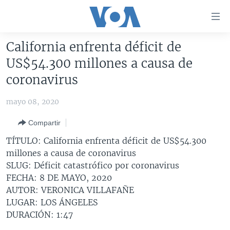
Enlaces
para
accesibilidad
California enfrenta déficit de
Salte
AMÉRICA DEL NORTE
US$54.300 millones a causa de
al
ELECCIONES EEUU 2024
EEUU
coronavirus
contenido
principal
VOA VERIFICA
MÉXICO
ELECCIONES EEUU
mayo 08, 2020
Salte
AMÉRICA LATINA
HAITÍ
VOTO DIVIDIDO
VOA VERIFICA UCRANIA/RUSIA
al
Compartir
navegador
CHINA EN AMÉRICA LATINA
VOA VERIFICA INMIGRACIÓN
ARGENTINA
TÍTULO: California enfrenta déficit de US$54.300
principal
CENTROAMÉRICA
VOA VERIFICA AMÉRICA LATINA
BOLIVIA
millones a causa de coronavirus
Salte
SLUG: Déficit catastrófico por coronavirus
a
OTRAS SECCIONES
COLOMBIA
COSTA RICA
FECHA: 8 DE MAYO, 2020
búsqueda
ESPECIALES DE LA VOA
CHILE
EL SALVADOR
INMIGRACIÓN
AUTOR: VERONICA VILLAFAÑE
LUGAR: LOS ÁNGELES
LIBERTAD DE PRENSA
PERÚ
GUATEMALA
LIBERTAD DE PRENSA
DURACIÓN: 1:47
UCRANIA
ECUADOR
HONDURAS
MUNDO