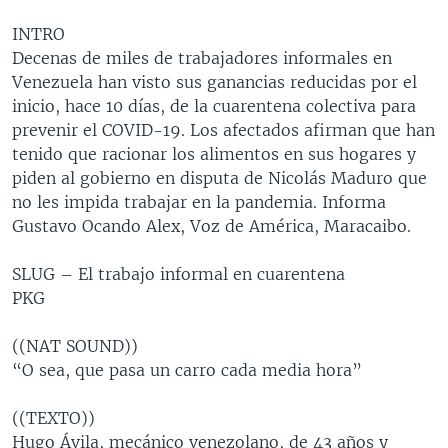
MULTIMEDIA
VENEZUELA
NICARAGUA
ECONOMÍA
INTRO
PROGRAMAS TV
BRASIL
ENTRETENIMIENTO Y CULTURA
VIDEOS
Decenas de miles de trabajadores informales en
Venezuela han visto sus ganancias reducidas por el
RADIO
TECNOLOGÍA
FOTOGRAFÍA
EL MUNDO AL DÍA
inicio, hace 10 días, de la cuarentena colectiva para
DIRECT
DEPORTES
AUDIOS
FORO INTERAMERICANO
AVANCE INFORMATIVO
prevenir el COVID-19. Los afectados afirman que han
tenido que racionar los alimentos en sus hogares y
DOCUMENTALES DE LA VOA
CIENCIA Y SALUD
VISIÓN 360
AUDIONOTICIAS
piden al gobierno en disputa de Nicolás Maduro que
LAS CLAVES
BUENOS DÍAS AMÉRICA
no les impida trabajar en la pandemia. Informa
Learning English
Gustavo Ocando Alex, Voz de América, Maracaibo.
PANORAMA
ESTADOS UNIDOS AL DÍA
SÍGANOS
EL MUNDO AL DÍA [RADIO]
SLUG – El trabajo informal en cuarentena
PKG
FORO [RADIO]
DEPORTIVO INTERNACIONAL
((NAT SOUND))
Idiomas
“O sea, que pasa un carro cada media hora”
NOTA ECONÓMICA
ENTRETENIMIENTO
((TEXTO))
Hugo Ávila, mecánico venezolano, de 43 años y