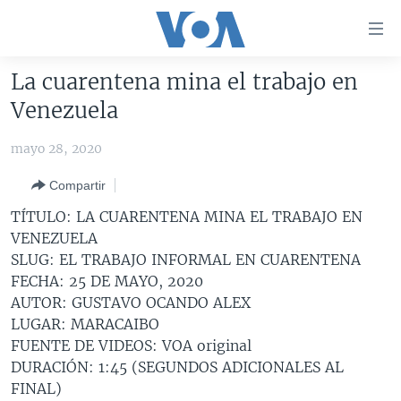
Enlaces
para
accesibilidad
La cuarentena mina el trabajo en
Salte
AMÉRICA DEL NORTE
Venezuela
al
ELECCIONES EEUU 2024
EEUU
contenido
mayo 28, 2020
principal
VOA VERIFICA
MÉXICO
ELECCIONES EEUU
Salte
Compartir
AMÉRICA LATINA
HAITÍ
VOTO DIVIDIDO
VOA VERIFICA UCRANIA/RUSIA
al
TÍTULO: LA CUARENTENA MINA EL TRABAJO EN
navegador
CHINA EN AMÉRICA LATINA
VOA VERIFICA INMIGRACIÓN
ARGENTINA
VENEZUELA
principal
CENTROAMÉRICA
VOA VERIFICA AMÉRICA LATINA
BOLIVIA
SLUG: EL TRABAJO INFORMAL EN CUARENTENA
Salte
FECHA: 25 DE MAYO, 2020
a
OTRAS SECCIONES
COLOMBIA
COSTA RICA
AUTOR: GUSTAVO OCANDO ALEX
búsqueda
ESPECIALES DE LA VOA
CHILE
EL SALVADOR
INMIGRACIÓN
LUGAR: MARACAIBO
FUENTE DE VIDEOS: VOA original
LIBERTAD DE PRENSA
PERÚ
GUATEMALA
LIBERTAD DE PRENSA
DURACIÓN: 1:45 (SEGUNDOS ADICIONALES AL
UCRANIA
ECUADOR
HONDURAS
MUNDO
FINAL)