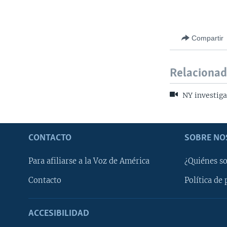
Compartir
Relaciona
NY investiga
CONTACTO
SOBRE NO
Para afiliarse a la Voz de América
¿Quiénes s
Contacto
Política de 
ACCESIBILIDAD
Learning English