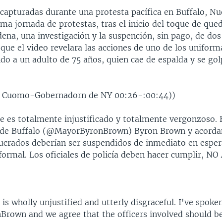
capturadas durante una protesta pacífica en Buffalo, Nu
ima jornada de protestas, tras el inicio del toque de que
na, una investigación y la suspención, sin pago, de dos 
que el video revelara las acciones de uno de los uniform
o a un adulto de 75 años, quien cae de espalda y se gol
w Cuomo-Gobernadorn de NY 00:26-:00:44))
te es totalmente injustificado y totalmente vergonzoso.
e de Buffalo (@MayorByronBrown) Byron Brown y acorda
olucrados deberían ser suspendidos de inmediato en espe
formal. Los oficiales de policía deben hacer cumplir, NO
 is wholly unjustified and utterly disgraceful. I've spoke
own and we agree that the officers involved should b