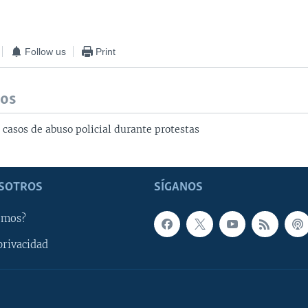
Follow us
Print
dos
 casos de abuso policial durante protestas
SOTROS
SÍGANOS
omos?
privacidad