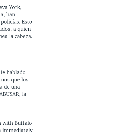
eva York,
da, han
policías. Esto
ados, a quien
pea la cabeza.
 He hablado
mos que los
ra de una
 ABUSAR, la
n with Buffalo
e immediately