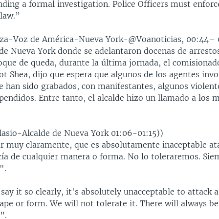
ding a formal investigation. Police Officers must enfo
law.”
oza-Voz de América-Nueva York-@Voanoticias, 00:44– 
 de Nueva York donde se adelantaron docenas de arrestos
toque de queda, durante la última jornada, el comisionad
ot Shea, dijo que espera que algunos de los agentes inv
e han sido grabados, con manifestantes, algunos violento
pendidos. Entre tanto, el alcalde hizo un llamado a los 
Blasio-Alcalde de Nueva York 01:06-01:15))
ir muy claramente, que es absolutamente inaceptable at
icía de cualquier manera o forma. No lo toleraremos. Si
".
say it so clearly, it's absolutely unacceptable to attack a
ape or form. We will not tolerate it. There will always be
”.