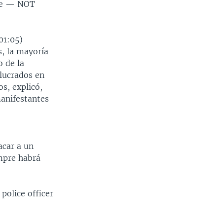
rce — NOT
01:05)
, la mayoría
o de la
olucrados en
s, explicó,
manifestantes
acar a un
empre habrá
 police officer