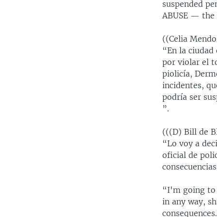
suspended pen
ABUSE — the 
((Celia Mend
“En la ciudad
por violar el 
piolicía, Derm
incidentes, qu
podría ser sus
”.
(((D) Bill de 
“Lo voy a dec
oficial de pol
consecuencias
“I'm going to 
in any way, sh
consequences.