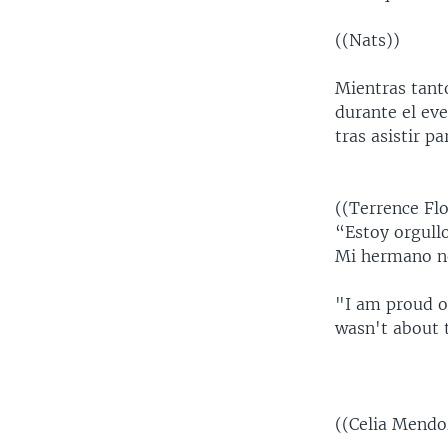
((Nats))
Mientras tanto
durante el ev
tras asistir p
((Terrence F
“Estoy orgullo
Mi hermano no
"I am proud o
wasn't about 
((Celia Mendo