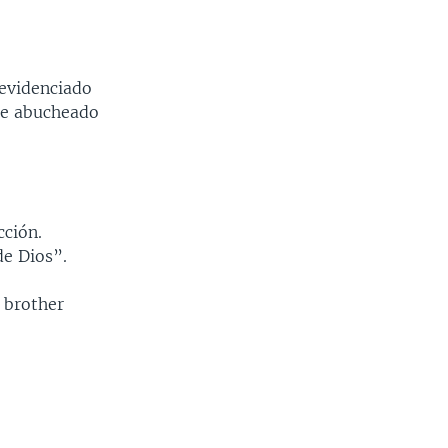
 evidenciado
ue abucheado
cción.
e Dios”.
 brother