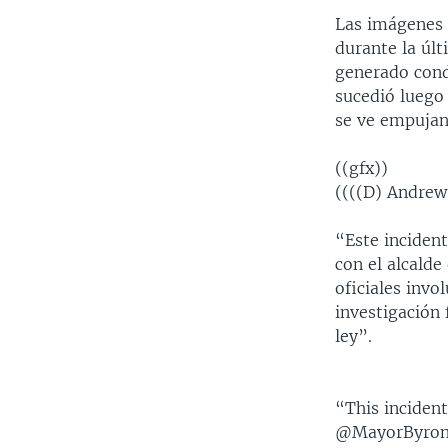
Las imágenes 
durante la últ
generado conde
sucedió luego 
se ve empujand
((gfx))
((((D) Andre
“Este inciden
con el alcald
oficiales inv
investigación 
ley”.
“This incident
@MayorByronBr