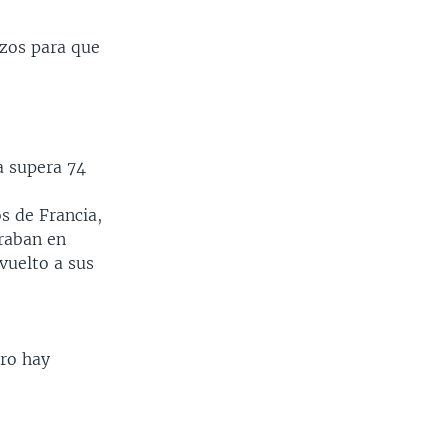
zos para que
a supera 74
s de Francia,
traban en
vuelto a sus
ero hay