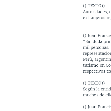
(( TEXTO))
Autoridades, 
extranjeros re
(( Juan Franc
“Sin duda pri
mil personas.
representacio
Perù, argentin
turismo en Co
respectivos tr
(( TEXTO))
Según la entid
muchos de ell
(( Juan Franc