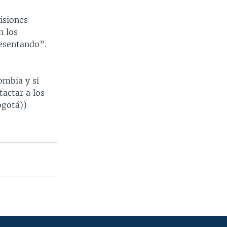
isiones
n los
resentando”.
ombia y si
actar a los
ogotá))