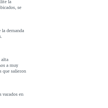
ite la
bicados, se
ue la demanda
.
 alta
mos a muy
s que salieron
s varados en