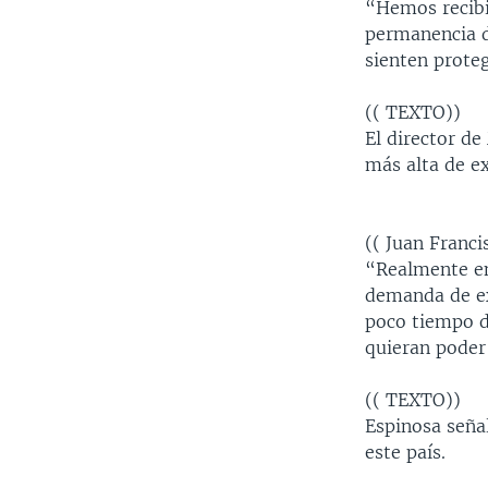
“Hemos recibid
permanencia d
sienten prote
(( TEXTO))
El director d
más alta de e
(( Juan Franc
“Realmente en
demanda de ex
poco tiempo d
quieran poder
(( TEXTO))
Espinosa seña
este país.