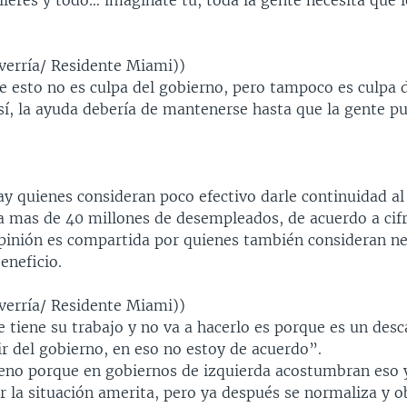
ileres y todo… imagínate tú, toda la gente necesita que 
verría/ Residente Miami))
e esto no es culpa del gobierno, pero tampoco es culpa d
sí, la ayuda debería de mantenerse hasta que la gente p
.
ay quienes consideran poco efectivo darle continuidad al
a mas de 40 millones de desempleados, de acuerdo a cifra
opinión es compartida por quienes también consideran ne
beneficio.
verría/ Residente Miami))
 tiene su trabajo y no va a hacerlo es porque es un desc
ir del gobierno, en eso no estoy de acuerdo”.
eno porque en gobiernos de izquierda acostumbran eso 
r la situación amerita, pero ya después se normaliza y ob