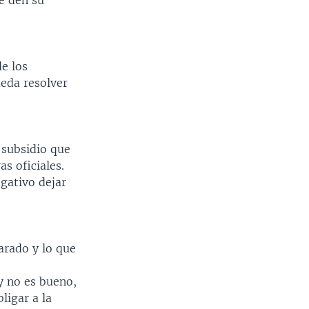
le den su
e los
ueda resolver
 subsidio que
s oficiales.
gativo dejar
arado y lo que
y no es bueno,
ligar a la