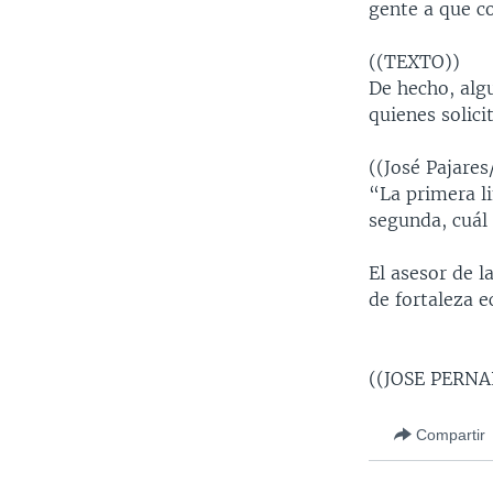
gente a que co
((TEXTO))
De hecho, algu
quienes solici
((José Pajare
“La primera li
segunda, cuál
El asesor de 
de fortaleza 
((JOSE PERNA
Compartir