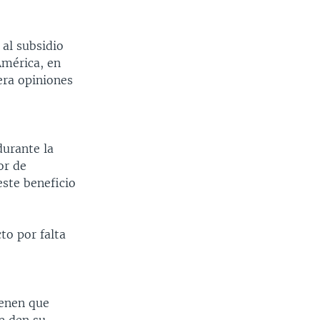
al subsidio
América, en
era opiniones
durante la
or de
este beneficio
to por falta
ienen que