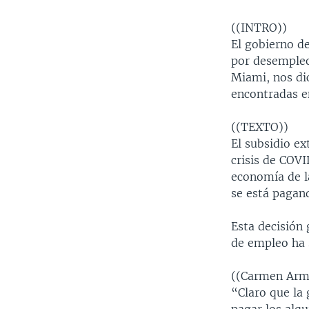
MULTIMEDIA
VENEZUELA
NICARAGUA
ECONOMÍA
((INTRO))
PROGRAMAS TV
BRASIL
ENTRETENIMIENTO Y CULTURA
VIDEOS
El gobierno d
RADIO
TECNOLOGÍA
FOTOGRAFÍA
EL MUNDO AL DÍA
por desempleo,
Miami, nos di
DIRECT
DEPORTES
AUDIOS
FORO INTERAMERICANO
AVANCE INFORMATIVO
encontradas en
DOCUMENTALES DE LA VOA
CIENCIA Y SALUD
VISIÓN 360
AUDIONOTICIAS
((TEXTO))
LAS CLAVES
BUENOS DÍAS AMÉRICA
El subsidio e
PANORAMA
ESTADOS UNIDOS AL DÍA
crisis de COVI
economía de la
EL MUNDO AL DÍA [RADIO]
se está pagan
FORO [RADIO]
Esta decisión
DEPORTIVO INTERNACIONAL
de empleo ha 
NOTA ECONÓMICA
((Carmen Armi
ENTRETENIMIENTO
“Claro que la 