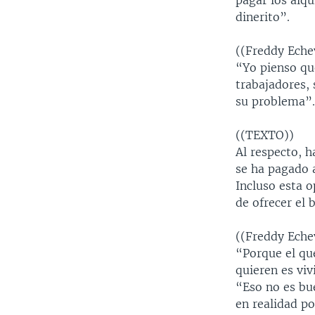
pagar los alqu
dinerito”.
((Freddy Eche
“Yo pienso qu
trabajadores, 
su problema”
((TEXTO))
Al respecto, h
se ha pagado 
Incluso esta 
de ofrecer el 
((Freddy Eche
“Porque el que
quieren es viv
“Eso no es bu
en realidad po