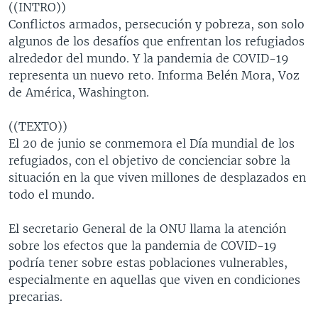
((INTRO))
MULTIMEDIA
VENEZUELA
NICARAGUA
ECONOMÍA
Conflictos armados, persecución y pobreza, son solo
PROGRAMAS TV
BRASIL
ENTRETENIMIENTO Y CULTURA
VIDEOS
algunos de los desafíos que enfrentan los refugiados
alrededor del mundo. Y la pandemia de COVID-19
RADIO
TECNOLOGÍA
FOTOGRAFÍA
EL MUNDO AL DÍA
representa un nuevo reto. Informa Belén Mora, Voz
DIRECT
DEPORTES
AUDIOS
FORO INTERAMERICANO
AVANCE INFORMATIVO
de América, Washington.
DOCUMENTALES DE LA VOA
CIENCIA Y SALUD
VISIÓN 360
AUDIONOTICIAS
((TEXTO))
LAS CLAVES
BUENOS DÍAS AMÉRICA
El 20 de junio se conmemora el Día mundial de los
Learning English
refugiados, con el objetivo de concienciar sobre la
PANORAMA
ESTADOS UNIDOS AL DÍA
situación en la que viven millones de desplazados en
SÍGANOS
EL MUNDO AL DÍA [RADIO]
todo el mundo.
FORO [RADIO]
El secretario General de la ONU llama la atención
DEPORTIVO INTERNACIONAL
sobre los efectos que la pandemia de COVID-19
Idiomas
podría tener sobre estas poblaciones vulnerables,
NOTA ECONÓMICA
especialmente en aquellas que viven en condiciones
ENTRETENIMIENTO
precarias.