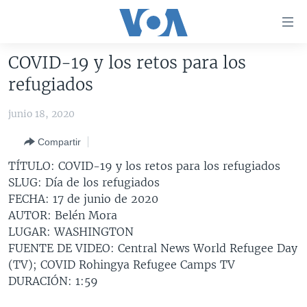
Enlaces
para
accesibilidad
COVID-19 y los retos para los
Salte
AMÉRICA DEL NORTE
refugiados
al
ELECCIONES EEUU 2024
EEUU
contenido
junio 18, 2020
principal
VOA VERIFICA
MÉXICO
ELECCIONES EEUU
Salte
Compartir
AMÉRICA LATINA
HAITÍ
VOTO DIVIDIDO
VOA VERIFICA UCRANIA/RUSIA
al
TÍTULO: COVID-19 y los retos para los refugiados
navegador
CHINA EN AMÉRICA LATINA
VOA VERIFICA INMIGRACIÓN
ARGENTINA
SLUG: Día de los refugiados
principal
CENTROAMÉRICA
VOA VERIFICA AMÉRICA LATINA
BOLIVIA
FECHA: 17 de junio de 2020
Salte
AUTOR: Belén Mora
a
OTRAS SECCIONES
COLOMBIA
COSTA RICA
LUGAR: WASHINGTON
búsqueda
ESPECIALES DE LA VOA
CHILE
EL SALVADOR
INMIGRACIÓN
FUENTE DE VIDEO: Central News World Refugee Day
(TV); COVID Rohingya Refugee Camps TV
LIBERTAD DE PRENSA
PERÚ
GUATEMALA
LIBERTAD DE PRENSA
DURACIÓN: 1:59
UCRANIA
ECUADOR
HONDURAS
MUNDO