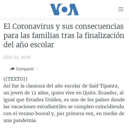
Enlaces
para
accesibilidad
El Coronavirus y sus consecuencias
Salte
AMÉRICA DEL NORTE
para las familias tras la finalización
al
ELECCIONES EEUU 2024
EEUU
del año escolar
contenido
principal
VOA VERIFICA
MÉXICO
ELECCIONES EEUU
julio 22, 2020
Salte
AMÉRICA LATINA
HAITÍ
VOTO DIVIDIDO
VOA VERIFICA UCRANIA/RUSIA
al
Compartir
navegador
CHINA EN AMÉRICA LATINA
VOA VERIFICA INMIGRACIÓN
ARGENTINA
((TEXTO))
principal
CENTROAMÉRICA
VOA VERIFICA AMÉRICA LATINA
BOLIVIA
Así fue la clausura del año escolar de Said Tipanta,
Salte
un joven de 12 años, quien vive en Quito. Ecuador, al
a
OTRAS SECCIONES
COLOMBIA
COSTA RICA
igual que Estados Unidos, es uno de los países donde
búsqueda
ESPECIALES DE LA VOA
CHILE
EL SALVADOR
INMIGRACIÓN
las vacaciones estudiantiles se cumplen coincidiendo
con el verano boreal y, por primera vez, en medio de
LIBERTAD DE PRENSA
PERÚ
GUATEMALA
LIBERTAD DE PRENSA
una pandemia.
UCRANIA
ECUADOR
HONDURAS
MUNDO