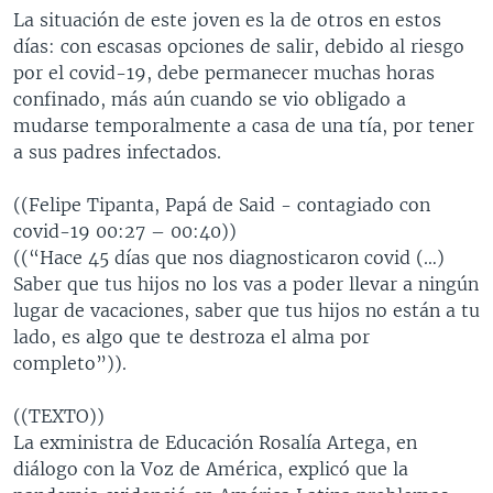
La situación de este joven es la de otros en estos
MULTIMEDIA
VENEZUELA
NICARAGUA
ECONOMÍA
días: con escasas opciones de salir, debido al riesgo
PROGRAMAS TV
BRASIL
ENTRETENIMIENTO Y CULTURA
VIDEOS
por el covid-19, debe permanecer muchas horas
confinado, más aún cuando se vio obligado a
RADIO
TECNOLOGÍA
FOTOGRAFÍA
EL MUNDO AL DÍA
mudarse temporalmente a casa de una tía, por tener
DIRECT
DEPORTES
AUDIOS
FORO INTERAMERICANO
AVANCE INFORMATIVO
a sus padres infectados.
DOCUMENTALES DE LA VOA
CIENCIA Y SALUD
VISIÓN 360
AUDIONOTICIAS
((Felipe Tipanta, Papá de Said - contagiado con
LAS CLAVES
BUENOS DÍAS AMÉRICA
covid-19 00:27 – 00:40))
Learning English
((“Hace 45 días que nos diagnosticaron covid (…)
PANORAMA
ESTADOS UNIDOS AL DÍA
Saber que tus hijos no los vas a poder llevar a ningún
SÍGANOS
EL MUNDO AL DÍA [RADIO]
lugar de vacaciones, saber que tus hijos no están a tu
lado, es algo que te destroza el alma por
FORO [RADIO]
completo”)).
DEPORTIVO INTERNACIONAL
Idiomas
((TEXTO))
NOTA ECONÓMICA
La exministra de Educación Rosalía Artega, en
ENTRETENIMIENTO
diálogo con la Voz de América, explicó que la