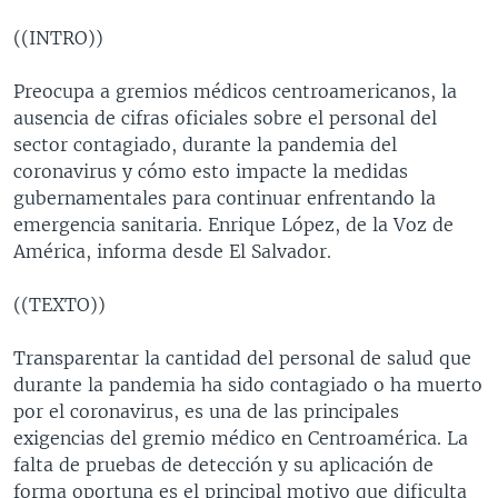
MULTIMEDIA
VENEZUELA
NICARAGUA
ECONOMÍA
((INTRO))
PROGRAMAS TV
BRASIL
ENTRETENIMIENTO Y CULTURA
VIDEOS
Preocupa a gremios médicos centroamericanos, la
RADIO
TECNOLOGÍA
FOTOGRAFÍA
EL MUNDO AL DÍA
ausencia de cifras oficiales sobre el personal del
DIRECT
DEPORTES
AUDIOS
FORO INTERAMERICANO
AVANCE INFORMATIVO
sector contagiado, durante la pandemia del
coronavirus y cómo esto impacte la medidas
DOCUMENTALES DE LA VOA
CIENCIA Y SALUD
VISIÓN 360
AUDIONOTICIAS
gubernamentales para continuar enfrentando la
LAS CLAVES
BUENOS DÍAS AMÉRICA
emergencia sanitaria. Enrique López, de la Voz de
Learning English
América, informa desde El Salvador.
PANORAMA
ESTADOS UNIDOS AL DÍA
SÍGANOS
EL MUNDO AL DÍA [RADIO]
((TEXTO))
FORO [RADIO]
Transparentar la cantidad del personal de salud que
DEPORTIVO INTERNACIONAL
durante la pandemia ha sido contagiado o ha muerto
Idiomas
por el coronavirus, es una de las principales
NOTA ECONÓMICA
exigencias del gremio médico en Centroamérica. La
ENTRETENIMIENTO
falta de pruebas de detección y su aplicación de
forma oportuna es el principal motivo que dificulta