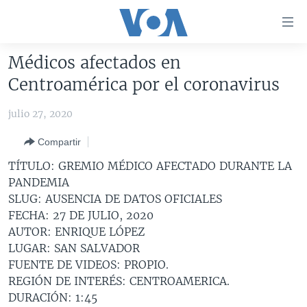
Enlaces
para
accesibilidad
Médicos afectados en
Salte
AMÉRICA DEL NORTE
Centroamérica por el coronavirus
al
ELECCIONES EEUU 2024
EEUU
contenido
julio 27, 2020
principal
VOA VERIFICA
MÉXICO
ELECCIONES EEUU
Salte
Compartir
AMÉRICA LATINA
HAITÍ
VOTO DIVIDIDO
VOA VERIFICA UCRANIA/RUSIA
al
TÍTULO: GREMIO MÉDICO AFECTADO DURANTE LA
navegador
CHINA EN AMÉRICA LATINA
VOA VERIFICA INMIGRACIÓN
ARGENTINA
PANDEMIA
principal
CENTROAMÉRICA
VOA VERIFICA AMÉRICA LATINA
BOLIVIA
SLUG: AUSENCIA DE DATOS OFICIALES
Salte
FECHA: 27 DE JULIO, 2020
a
OTRAS SECCIONES
COLOMBIA
COSTA RICA
AUTOR: ENRIQUE LÓPEZ
búsqueda
ESPECIALES DE LA VOA
CHILE
EL SALVADOR
INMIGRACIÓN
LUGAR: SAN SALVADOR
FUENTE DE VIDEOS: PROPIO.
LIBERTAD DE PRENSA
PERÚ
GUATEMALA
LIBERTAD DE PRENSA
REGIÓN DE INTERÉS: CENTROAMERICA.
UCRANIA
ECUADOR
HONDURAS
MUNDO
DURACIÓN: 1:45