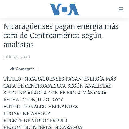
Enlaces
para
accesibilidad
Nicaragüenses pagan energía más
Salte
AMÉRICA DEL NORTE
cara de Centroamérica según
al
ELECCIONES EEUU 2024
EEUU
analistas
contenido
principal
VOA VERIFICA
MÉXICO
ELECCIONES EEUU
julio 31, 2020
Salte
AMÉRICA LATINA
HAITÍ
VOTO DIVIDIDO
VOA VERIFICA UCRANIA/RUSIA
al
Compartir
navegador
CHINA EN AMÉRICA LATINA
VOA VERIFICA INMIGRACIÓN
ARGENTINA
TÍTULO: NICARAGÜENSES PAGAN ENERGÍA MÁS
principal
CENTROAMÉRICA
VOA VERIFICA AMÉRICA LATINA
BOLIVIA
CARA DE CENTROAMÉRICA SEGÚN ANALISTAS
Salte
SLUG: NICARAGUA CON ENERGÍA MÁS CARA
a
OTRAS SECCIONES
COLOMBIA
COSTA RICA
FECHA: 31 DE JULIO, 2020
búsqueda
ESPECIALES DE LA VOA
CHILE
EL SALVADOR
INMIGRACIÓN
AUTOR: DONALDO HERNÁNDEZ
LUGAR: NICARAGUA
LIBERTAD DE PRENSA
PERÚ
GUATEMALA
LIBERTAD DE PRENSA
FUENTE DE VIDEO: PROPIO
UCRANIA
ECUADOR
HONDURAS
MUNDO
REGIÓN DE INTERÉS: NICARAGUA