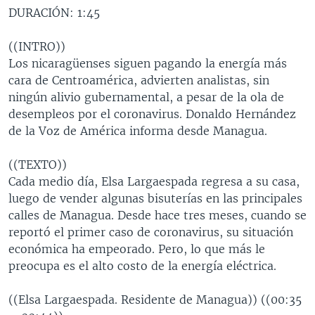
DURACIÓN: 1:45
MULTIMEDIA
VENEZUELA
NICARAGUA
ECONOMÍA
PROGRAMAS TV
BRASIL
ENTRETENIMIENTO Y CULTURA
VIDEOS
((INTRO))
Los nicaragüenses siguen pagando la energía más
RADIO
TECNOLOGÍA
FOTOGRAFÍA
EL MUNDO AL DÍA
cara de Centroamérica, advierten analistas, sin
DIRECT
DEPORTES
AUDIOS
FORO INTERAMERICANO
AVANCE INFORMATIVO
ningún alivio gubernamental, a pesar de la ola de
desempleos por el coronavirus. Donaldo Hernández
DOCUMENTALES DE LA VOA
CIENCIA Y SALUD
VISIÓN 360
AUDIONOTICIAS
de la Voz de América informa desde Managua.
LAS CLAVES
BUENOS DÍAS AMÉRICA
Learning English
((TEXTO))
PANORAMA
ESTADOS UNIDOS AL DÍA
Cada medio día, Elsa Largaespada regresa a su casa,
SÍGANOS
EL MUNDO AL DÍA [RADIO]
luego de vender algunas bisuterías en las principales
calles de Managua. Desde hace tres meses, cuando se
FORO [RADIO]
reportó el primer caso de coronavirus, su situación
DEPORTIVO INTERNACIONAL
económica ha empeorado. Pero, lo que más le
Idiomas
preocupa es el alto costo de la energía eléctrica.
NOTA ECONÓMICA
ENTRETENIMIENTO
((Elsa Largaespada. Residente de Managua)) ((00:35