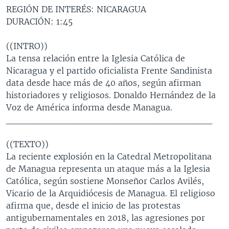
REGIÓN DE INTERÉS: NICARAGUA
MULTIMEDIA
VENEZUELA
NICARAGUA
ECONOMÍA
DURACIÓN: 1:45
PROGRAMAS TV
BRASIL
ENTRETENIMIENTO Y CULTURA
VIDEOS
((INTRO))
RADIO
TECNOLOGÍA
FOTOGRAFÍA
EL MUNDO AL DÍA
La tensa relación entre la Iglesia Católica de
DIRECT
DEPORTES
AUDIOS
FORO INTERAMERICANO
AVANCE INFORMATIVO
Nicaragua y el partido oficialista Frente Sandinista
data desde hace más de 40 años, según afirman
DOCUMENTALES DE LA VOA
CIENCIA Y SALUD
VISIÓN 360
AUDIONOTICIAS
historiadores y religiosos. Donaldo Hernández de la
LAS CLAVES
BUENOS DÍAS AMÉRICA
Voz de América informa desde Managua.
Learning English
_______________________________
PANORAMA
ESTADOS UNIDOS AL DÍA
SÍGANOS
EL MUNDO AL DÍA [RADIO]
((TEXTO))
La reciente explosión en la Catedral Metropolitana
FORO [RADIO]
de Managua representa un ataque más a la Iglesia
DEPORTIVO INTERNACIONAL
Católica, según sostiene Monseñor Carlos Avilés,
Idiomas
Vicario de la Arquidiócesis de Managua. El religioso
NOTA ECONÓMICA
afirma que, desde el inicio de las protestas
ENTRETENIMIENTO
antigubernamentales en 2018, las agresiones por