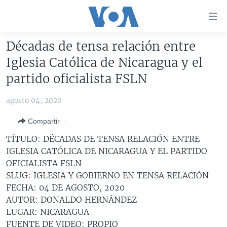
Enlaces
para
accesibilidad
Décadas de tensa relación entre
Salte
AMÉRICA DEL NORTE
Iglesia Católica de Nicaragua y el
al
ELECCIONES EEUU 2024
EEUU
partido oficialista FSLN
contenido
principal
VOA VERIFICA
MÉXICO
ELECCIONES EEUU
agosto 04, 2020
Salte
AMÉRICA LATINA
HAITÍ
VOTO DIVIDIDO
VOA VERIFICA UCRANIA/RUSIA
al
Compartir
navegador
CHINA EN AMÉRICA LATINA
VOA VERIFICA INMIGRACIÓN
ARGENTINA
TÍTULO: DÉCADAS DE TENSA RELACIÓN ENTRE
principal
CENTROAMÉRICA
VOA VERIFICA AMÉRICA LATINA
BOLIVIA
IGLESIA CATÓLICA DE NICARAGUA Y EL PARTIDO
Salte
OFICIALISTA FSLN
a
OTRAS SECCIONES
COLOMBIA
COSTA RICA
SLUG: IGLESIA Y GOBIERNO EN TENSA RELACIÓN
búsqueda
ESPECIALES DE LA VOA
CHILE
EL SALVADOR
INMIGRACIÓN
FECHA: 04 DE AGOSTO, 2020
AUTOR: DONALDO HERNÁNDEZ
LIBERTAD DE PRENSA
PERÚ
GUATEMALA
LIBERTAD DE PRENSA
LUGAR: NICARAGUA
UCRANIA
ECUADOR
HONDURAS
MUNDO
FUENTE DE VIDEO: PROPIO