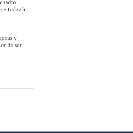
 cuadro
que todavía
genas y
or de ser