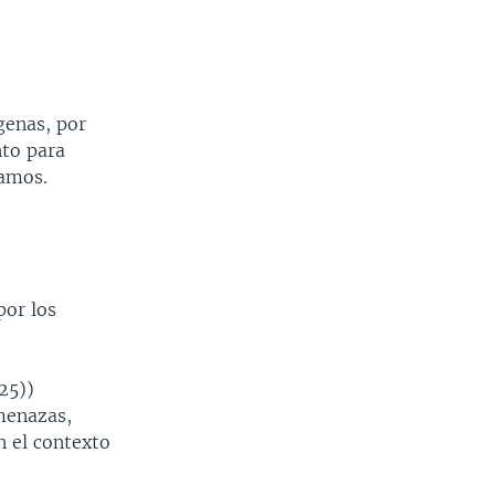
genas, por
nto para
namos.
por los
25))
menazas,
n el contexto