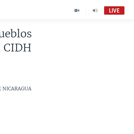
LIVE
pueblos
a CIDH
E NICARAGUA