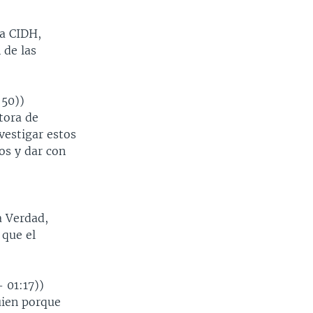
la CIDH,
 de las
:50))
tora de
vestigar estos
os y dar con
a Verdad,
 que el
 01:17))
uien porque