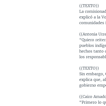
((TEXTO))
La comisionada
explicó a la V
comunidades i
((Antonia Urre
“Quiero reite
pueblos indíge
hechos tanto 
los responsab
((TEXTO))
Sin embargo, 
explica que, a
gobierno empe
((Cairo Amado
“Primero lo q