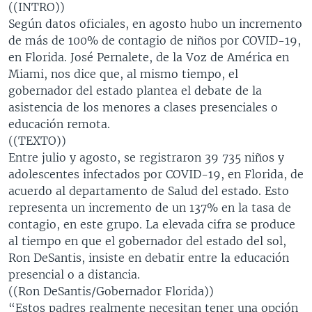
((INTRO))
MULTIMEDIA
VENEZUELA
NICARAGUA
ECONOMÍA
Según datos oficiales, en agosto hubo un incremento
PROGRAMAS TV
BRASIL
ENTRETENIMIENTO Y CULTURA
VIDEOS
de más de 100% de contagio de niños por COVID-19,
en Florida. José Pernalete, de la Voz de América en
RADIO
TECNOLOGÍA
FOTOGRAFÍA
EL MUNDO AL DÍA
Miami, nos dice que, al mismo tiempo, el
DIRECT
DEPORTES
AUDIOS
FORO INTERAMERICANO
AVANCE INFORMATIVO
gobernador del estado plantea el debate de la
asistencia de los menores a clases presenciales o
DOCUMENTALES DE LA VOA
CIENCIA Y SALUD
VISIÓN 360
AUDIONOTICIAS
educación remota.
LAS CLAVES
BUENOS DÍAS AMÉRICA
((TEXTO))
Learning English
Entre julio y agosto, se registraron 39 735 niños y
PANORAMA
ESTADOS UNIDOS AL DÍA
adolescentes infectados por COVID-19, en Florida, de
SÍGANOS
EL MUNDO AL DÍA [RADIO]
acuerdo al departamento de Salud del estado. Esto
representa un incremento de un 137% en la tasa de
FORO [RADIO]
contagio, en este grupo. La elevada cifra se produce
DEPORTIVO INTERNACIONAL
al tiempo en que el gobernador del estado del sol,
Idiomas
Ron DeSantis, insiste en debatir entre la educación
NOTA ECONÓMICA
presencial o a distancia.
ENTRETENIMIENTO
((Ron DeSantis/Gobernador Florida))
“Estos padres realmente necesitan tener una opción