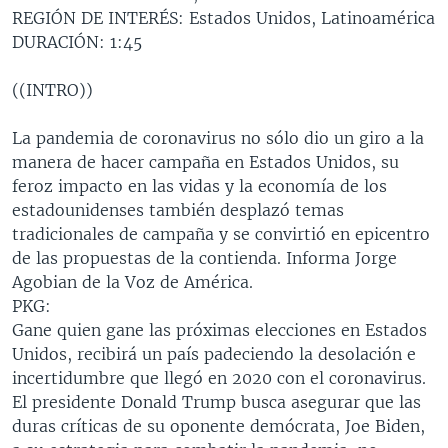
REGIÓN DE INTERÉS: Estados Unidos, Latinoamérica
MULTIMEDIA
VENEZUELA
NICARAGUA
ECONOMÍA
DURACIÓN: 1:45
PROGRAMAS TV
BRASIL
ENTRETENIMIENTO Y CULTURA
VIDEOS
((INTRO))
RADIO
TECNOLOGÍA
FOTOGRAFÍA
EL MUNDO AL DÍA
DIRECT
DEPORTES
AUDIOS
FORO INTERAMERICANO
AVANCE INFORMATIVO
La pandemia de coronavirus no sólo dio un giro a la
manera de hacer campaña en Estados Unidos, su
DOCUMENTALES DE LA VOA
CIENCIA Y SALUD
VISIÓN 360
AUDIONOTICIAS
feroz impacto en las vidas y la economía de los
LAS CLAVES
BUENOS DÍAS AMÉRICA
estadounidenses también desplazó temas
Learning English
tradicionales de campaña y se convirtió en epicentro
PANORAMA
ESTADOS UNIDOS AL DÍA
de las propuestas de la contienda. Informa Jorge
SÍGANOS
EL MUNDO AL DÍA [RADIO]
Agobian de la Voz de América.
PKG:
FORO [RADIO]
Gane quien gane las próximas elecciones en Estados
DEPORTIVO INTERNACIONAL
Unidos, recibirá un país padeciendo la desolación e
Idiomas
incertidumbre que llegó en 2020 con el coronavirus.
NOTA ECONÓMICA
El presidente Donald Trump busca asegurar que las
ENTRETENIMIENTO
duras críticas de su oponente demócrata, Joe Biden,