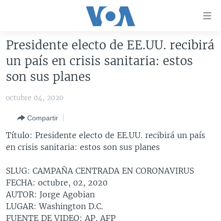
Enlaces
para
accesibilidad
Presidente electo de EE.UU. recibirá
Salte
AMÉRICA DEL NORTE
un país en crisis sanitaria: estos
al
ELECCIONES EEUU 2024
EEUU
son sus planes
contenido
principal
VOA VERIFICA
MÉXICO
ELECCIONES EEUU
octubre 04, 2020
Salte
AMÉRICA LATINA
HAITÍ
VOTO DIVIDIDO
VOA VERIFICA UCRANIA/RUSIA
al
Compartir
navegador
CHINA EN AMÉRICA LATINA
VOA VERIFICA INMIGRACIÓN
ARGENTINA
Título: Presidente electo de EE.UU. recibirá un país
principal
CENTROAMÉRICA
VOA VERIFICA AMÉRICA LATINA
BOLIVIA
en crisis sanitaria: estos son sus planes
Salte
a
OTRAS SECCIONES
COLOMBIA
COSTA RICA
SLUG: CAMPAÑA CENTRADA EN CORONAVIRUS
búsqueda
ESPECIALES DE LA VOA
CHILE
EL SALVADOR
INMIGRACIÓN
FECHA: octubre, 02, 2020
AUTOR: Jorge Agobian
LIBERTAD DE PRENSA
PERÚ
GUATEMALA
LIBERTAD DE PRENSA
LUGAR: Washington D.C.
UCRANIA
ECUADOR
HONDURAS
MUNDO
FUENTE DE VIDEO: AP, AFP