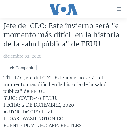
Enlaces
para
accesibilidad
Jefe del CDC: Este invierno será "el
Salte
AMÉRICA DEL NORTE
momento más difícil en la historia
al
ELECCIONES EEUU 2024
EEUU
de la salud pública" de EEUU.
contenido
principal
VOA VERIFICA
MÉXICO
ELECCIONES EEUU
diciembre 02, 2020
Salte
AMÉRICA LATINA
HAITÍ
VOTO DIVIDIDO
VOA VERIFICA UCRANIA/RUSIA
al
Compartir
navegador
CHINA EN AMÉRICA LATINA
VOA VERIFICA INMIGRACIÓN
ARGENTINA
TÍTULO: Jefe del CDC: Este invierno será "el
principal
CENTROAMÉRICA
VOA VERIFICA AMÉRICA LATINA
BOLIVIA
momento más difícil en la historia de la salud
Salte
pública" de EE. UU.
a
OTRAS SECCIONES
COLOMBIA
COSTA RICA
SLUG: COVID-19 EE.UU.
búsqueda
ESPECIALES DE LA VOA
CHILE
EL SALVADOR
INMIGRACIÓN
FECHA: 2 DE DICIEMBRE, 2020
AUTOR: IACOPO LUZI
LIBERTAD DE PRENSA
PERÚ
GUATEMALA
LIBERTAD DE PRENSA
LUGAR: WASHINGTON,DC
UCRANIA
ECUADOR
HONDURAS
MUNDO
FUENTE DE VIDEO: AFP, REUTERS