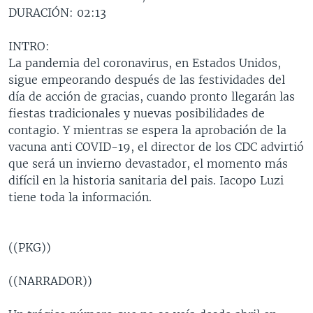
DURACIÓN: 02:13
MULTIMEDIA
VENEZUELA
NICARAGUA
ECONOMÍA
PROGRAMAS TV
BRASIL
ENTRETENIMIENTO Y CULTURA
VIDEOS
INTRO:
La pandemia del coronavirus, en Estados Unidos,
RADIO
TECNOLOGÍA
FOTOGRAFÍA
EL MUNDO AL DÍA
sigue empeorando después de las festividades del
DIRECT
DEPORTES
AUDIOS
FORO INTERAMERICANO
AVANCE INFORMATIVO
día de acción de gracias, cuando pronto llegarán las
fiestas tradicionales y nuevas posibilidades de
DOCUMENTALES DE LA VOA
CIENCIA Y SALUD
VISIÓN 360
AUDIONOTICIAS
contagio. Y mientras se espera la aprobación de la
LAS CLAVES
BUENOS DÍAS AMÉRICA
vacuna anti COVID-19, el director de los CDC advirtió
Learning English
que será un invierno devastador, el momento más
PANORAMA
ESTADOS UNIDOS AL DÍA
difícil en la historia sanitaria del pais. Iacopo Luzi
SÍGANOS
EL MUNDO AL DÍA [RADIO]
tiene toda la información.
FORO [RADIO]
DEPORTIVO INTERNACIONAL
((PKG))
Idiomas
NOTA ECONÓMICA
((NARRADOR))
ENTRETENIMIENTO