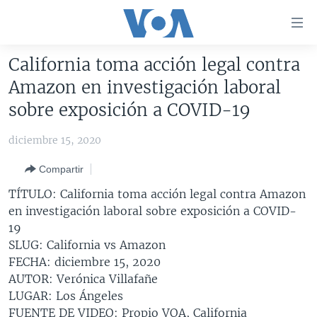
Enlaces
para
accesibilidad
California toma acción legal contra
Salte
AMÉRICA DEL NORTE
Amazon en investigación laboral
al
ELECCIONES EEUU 2024
EEUU
sobre exposición a COVID-19
contenido
principal
VOA VERIFICA
MÉXICO
ELECCIONES EEUU
diciembre 15, 2020
Salte
AMÉRICA LATINA
HAITÍ
VOTO DIVIDIDO
VOA VERIFICA UCRANIA/RUSIA
al
Compartir
navegador
CHINA EN AMÉRICA LATINA
VOA VERIFICA INMIGRACIÓN
ARGENTINA
TÍTULO: California toma acción legal contra Amazon
principal
CENTROAMÉRICA
VOA VERIFICA AMÉRICA LATINA
BOLIVIA
en investigación laboral sobre exposición a COVID-
Salte
19
a
OTRAS SECCIONES
COLOMBIA
COSTA RICA
SLUG: California vs Amazon
búsqueda
ESPECIALES DE LA VOA
CHILE
EL SALVADOR
INMIGRACIÓN
FECHA: diciembre 15, 2020
AUTOR: Verónica Villafañe
LIBERTAD DE PRENSA
PERÚ
GUATEMALA
LIBERTAD DE PRENSA
LUGAR: Los Ángeles
UCRANIA
ECUADOR
HONDURAS
MUNDO
FUENTE DE VIDEO: Propio VOA, California