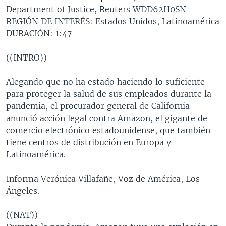
Department of Justice, Reuters WDD62H0SN
MULTIMEDIA
VENEZUELA
NICARAGUA
ECONOMÍA
REGIÓN DE INTERÉS: Estados Unidos, Latinoamérica
PROGRAMAS TV
BRASIL
ENTRETENIMIENTO Y CULTURA
VIDEOS
DURACIÓN: 1:47
RADIO
TECNOLOGÍA
FOTOGRAFÍA
EL MUNDO AL DÍA
((INTRO))
DIRECT
DEPORTES
AUDIOS
FORO INTERAMERICANO
AVANCE INFORMATIVO
Alegando que no ha estado haciendo lo suficiente
DOCUMENTALES DE LA VOA
CIENCIA Y SALUD
VISIÓN 360
AUDIONOTICIAS
para proteger la salud de sus empleados durante la
LAS CLAVES
BUENOS DÍAS AMÉRICA
pandemia, el procurador general de California
Learning English
anunció acción legal contra Amazon, el gigante de
PANORAMA
ESTADOS UNIDOS AL DÍA
comercio electrónico estadounidense, que también
SÍGANOS
EL MUNDO AL DÍA [RADIO]
tiene centros de distribución en Europa y
Latinoamérica.
FORO [RADIO]
DEPORTIVO INTERNACIONAL
Informa Verónica Villafañe, Voz de América, Los
Idiomas
Ángeles.
NOTA ECONÓMICA
ENTRETENIMIENTO
((NAT))