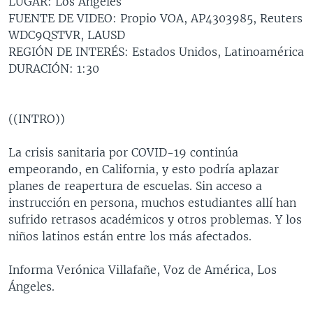
LUGAR: Los Ángeles
MULTIMEDIA
VENEZUELA
NICARAGUA
ECONOMÍA
FUENTE DE VIDEO: Propio VOA, AP4303985, Reuters
WDC9QSTVR, LAUSD
PROGRAMAS TV
BRASIL
ENTRETENIMIENTO Y CULTURA
VIDEOS
REGIÓN DE INTERÉS: Estados Unidos, Latinoamérica
RADIO
TECNOLOGÍA
FOTOGRAFÍA
EL MUNDO AL DÍA
DURACIÓN: 1:30
DIRECT
DEPORTES
AUDIOS
FORO INTERAMERICANO
AVANCE INFORMATIVO
DOCUMENTALES DE LA VOA
CIENCIA Y SALUD
VISIÓN 360
AUDIONOTICIAS
((INTRO))
LAS CLAVES
BUENOS DÍAS AMÉRICA
Learning English
La crisis sanitaria por COVID-19 continúa
PANORAMA
ESTADOS UNIDOS AL DÍA
empeorando, en California, y esto podría aplazar
planes de reapertura de escuelas. Sin acceso a
SÍGANOS
EL MUNDO AL DÍA [RADIO]
instrucción en persona, muchos estudiantes allí han
FORO [RADIO]
sufrido retrasos académicos y otros problemas. Y los
niños latinos están entre los más afectados.
DEPORTIVO INTERNACIONAL
Idiomas
NOTA ECONÓMICA
Informa Verónica Villafañe, Voz de América, Los
Ángeles.
ENTRETENIMIENTO