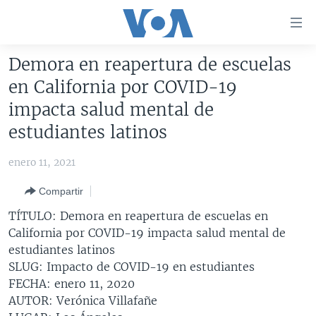
Enlaces
para
accesibilidad
Demora en reapertura de escuelas
Salte
AMÉRICA DEL NORTE
en California por COVID-19
al
ELECCIONES EEUU 2024
EEUU
impacta salud mental de
contenido
principal
VOA VERIFICA
MÉXICO
ELECCIONES EEUU
estudiantes latinos
Salte
AMÉRICA LATINA
HAITÍ
VOTO DIVIDIDO
VOA VERIFICA UCRANIA/RUSIA
al
enero 11, 2021
navegador
CHINA EN AMÉRICA LATINA
VOA VERIFICA INMIGRACIÓN
ARGENTINA
Compartir
principal
CENTROAMÉRICA
VOA VERIFICA AMÉRICA LATINA
BOLIVIA
Salte
TÍTULO: Demora en reapertura de escuelas en
a
OTRAS SECCIONES
COLOMBIA
COSTA RICA
California por COVID-19 impacta salud mental de
búsqueda
estudiantes latinos
ESPECIALES DE LA VOA
CHILE
EL SALVADOR
INMIGRACIÓN
SLUG: Impacto de COVID-19 en estudiantes
LIBERTAD DE PRENSA
PERÚ
GUATEMALA
LIBERTAD DE PRENSA
FECHA: enero 11, 2020
AUTOR: Verónica Villafañe
UCRANIA
ECUADOR
HONDURAS
MUNDO