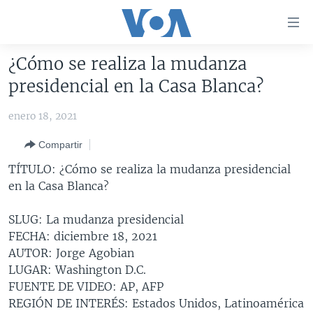
Enlaces
para
accesibilidad
¿Cómo se realiza la mudanza
Salte
AMÉRICA DEL NORTE
presidencial en la Casa Blanca?
al
ELECCIONES EEUU 2024
EEUU
contenido
enero 18, 2021
principal
VOA VERIFICA
MÉXICO
ELECCIONES EEUU
Salte
Compartir
AMÉRICA LATINA
HAITÍ
VOTO DIVIDIDO
VOA VERIFICA UCRANIA/RUSIA
al
TÍTULO: ¿Cómo se realiza la mudanza presidencial
navegador
CHINA EN AMÉRICA LATINA
VOA VERIFICA INMIGRACIÓN
ARGENTINA
en la Casa Blanca?
principal
CENTROAMÉRICA
VOA VERIFICA AMÉRICA LATINA
BOLIVIA
Salte
SLUG: La mudanza presidencial
a
OTRAS SECCIONES
COLOMBIA
COSTA RICA
FECHA: diciembre 18, 2021
búsqueda
ESPECIALES DE LA VOA
CHILE
EL SALVADOR
INMIGRACIÓN
AUTOR: Jorge Agobian
LUGAR: Washington D.C.
LIBERTAD DE PRENSA
PERÚ
GUATEMALA
LIBERTAD DE PRENSA
FUENTE DE VIDEO: AP, AFP
UCRANIA
ECUADOR
HONDURAS
MUNDO
REGIÓN DE INTERÉS: Estados Unidos, Latinoamérica