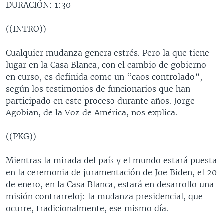
DURACIÓN: 1:30
MULTIMEDIA
VENEZUELA
NICARAGUA
ECONOMÍA
PROGRAMAS TV
BRASIL
ENTRETENIMIENTO Y CULTURA
VIDEOS
((INTRO))
RADIO
TECNOLOGÍA
FOTOGRAFÍA
EL MUNDO AL DÍA
Cualquier mudanza genera estrés. Pero la que tiene
DIRECT
DEPORTES
AUDIOS
FORO INTERAMERICANO
AVANCE INFORMATIVO
lugar en la Casa Blanca, con el cambio de gobierno
en curso, es definida como un “caos controlado”,
DOCUMENTALES DE LA VOA
CIENCIA Y SALUD
VISIÓN 360
AUDIONOTICIAS
según los testimonios de funcionarios que han
LAS CLAVES
BUENOS DÍAS AMÉRICA
participado en este proceso durante años. Jorge
Learning English
Agobian, de la Voz de América, nos explica.
PANORAMA
ESTADOS UNIDOS AL DÍA
SÍGANOS
EL MUNDO AL DÍA [RADIO]
((PKG))
FORO [RADIO]
Mientras la mirada del país y el mundo estará puesta
DEPORTIVO INTERNACIONAL
en la ceremonia de juramentación de Joe Biden, el 20
Idiomas
de enero, en la Casa Blanca, estará en desarrollo una
NOTA ECONÓMICA
misión contrarreloj: la mudanza presidencial, que
ENTRETENIMIENTO
ocurre, tradicionalmente, ese mismo día.