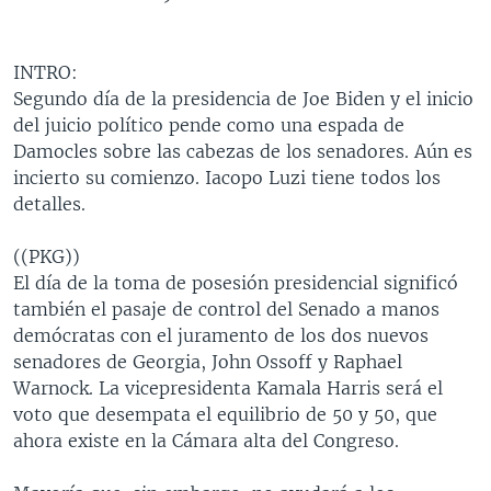
MULTIMEDIA
VENEZUELA
NICARAGUA
ECONOMÍA
PROGRAMAS TV
BRASIL
ENTRETENIMIENTO Y CULTURA
VIDEOS
INTRO:
Segundo día de la presidencia de Joe Biden y el inicio
RADIO
TECNOLOGÍA
FOTOGRAFÍA
EL MUNDO AL DÍA
del juicio político pende como una espada de
DIRECT
DEPORTES
AUDIOS
FORO INTERAMERICANO
AVANCE INFORMATIVO
Damocles sobre las cabezas de los senadores. Aún es
incierto su comienzo. Iacopo Luzi tiene todos los
DOCUMENTALES DE LA VOA
CIENCIA Y SALUD
VISIÓN 360
AUDIONOTICIAS
detalles.
LAS CLAVES
BUENOS DÍAS AMÉRICA
Learning English
((PKG))
PANORAMA
ESTADOS UNIDOS AL DÍA
El día de la toma de posesión presidencial significó
SÍGANOS
EL MUNDO AL DÍA [RADIO]
también el pasaje de control del Senado a manos
demócratas con el juramento de los dos nuevos
FORO [RADIO]
senadores de Georgia, John Ossoff y Raphael
DEPORTIVO INTERNACIONAL
Warnock. La vicepresidenta Kamala Harris será el
Idiomas
voto que desempata el equilibrio de 50 y 50, que
NOTA ECONÓMICA
ahora existe en la Cámara alta del Congreso.
ENTRETENIMIENTO