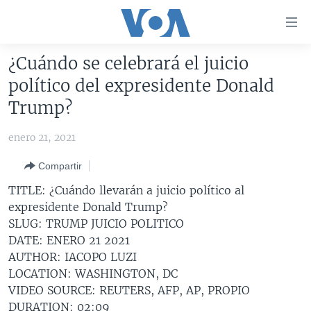
Enlaces
para
accesibilidad
¿Cuándo se celebrará el juicio
Salte
AMÉRICA DEL NORTE
político del expresidente Donald
al
ELECCIONES EEUU 2024
EEUU
Trump?
contenido
principal
VOA VERIFICA
MÉXICO
ELECCIONES EEUU
enero 21, 2021
Salte
AMÉRICA LATINA
HAITÍ
VOTO DIVIDIDO
VOA VERIFICA UCRANIA/RUSIA
al
Compartir
navegador
CHINA EN AMÉRICA LATINA
VOA VERIFICA INMIGRACIÓN
ARGENTINA
TITLE: ¿Cuándo llevarán a juicio político al
principal
CENTROAMÉRICA
VOA VERIFICA AMÉRICA LATINA
BOLIVIA
expresidente Donald Trump?
Salte
SLUG: TRUMP JUICIO POLITICO
a
OTRAS SECCIONES
COLOMBIA
COSTA RICA
DATE: ENERO 21 2021
búsqueda
ESPECIALES DE LA VOA
CHILE
EL SALVADOR
INMIGRACIÓN
AUTHOR: IACOPO LUZI
LOCATION: WASHINGTON, DC
LIBERTAD DE PRENSA
PERÚ
GUATEMALA
LIBERTAD DE PRENSA
VIDEO SOURCE: REUTERS, AFP, AP, PROPIO
UCRANIA
ECUADOR
HONDURAS
MUNDO
DURATION: 02:09