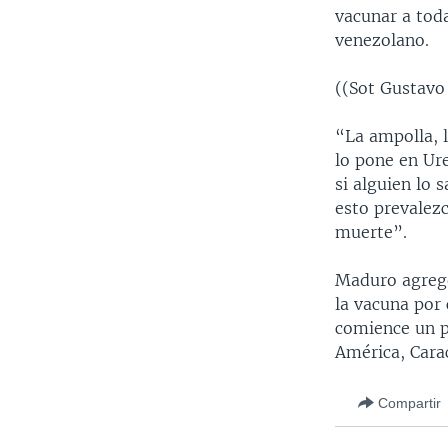
vacunar a tod
venezolano.
((Sot Gustavo
“La ampolla, 
lo pone en Ur
si alguien lo
esto prevalez
muerte”.
Maduro agregó
la vacuna por 
comience un p
América, Cara
Compartir