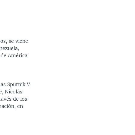
os, se viene
nezuela,
z de América
as Sputnik V,
e, Nicolás
avés de los
zación, en