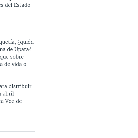
es del Estado
quetía, ¿quién
ona de Upata?
 que sobre
a de vida o
ra distribuir
 abril
ra Voz de