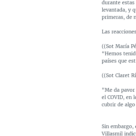
durante estas
levantada, y 
primeras, de 
Las reacciones
((Sot María P
“Hemos tenido
países que es
((Sot Claret 
"Me da pavor 
el COVID, en l
cubrir de algo
Sin embargo, 
Villasmil indi