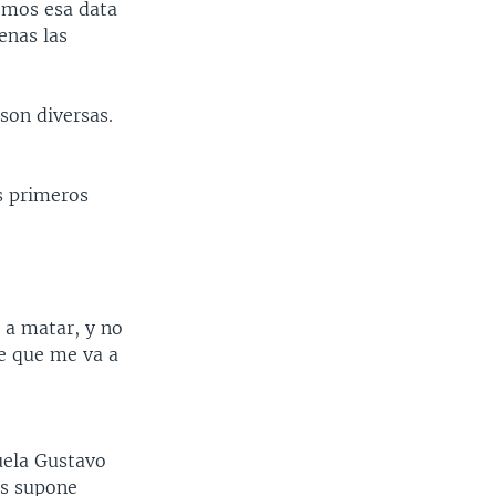
emos esa data
enas las
son diversas.
s primeros
 a matar, y no
de que me va a
uela Gustavo
os supone