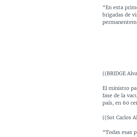
“En esta prime
brigadas de vi
permanentemen
((BRIDGE Alva
El ministro pa
fase de la vac
país, en 60 ce
((Sot Carlos 
“Todas esas p