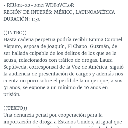
• REU02-22-2021 WDE0VCL0R
MULTIMEDIA
VENEZUELA
NICARAGUA
ECONOMÍA
REGIÓN DE INTERÉS: MÉXICO, LATINOAMÉRICA
PROGRAMAS TV
BRASIL
ENTRETENIMIENTO Y CULTURA
VIDEOS
DURACIÓN: 1:30
RADIO
TECNOLOGÍA
FOTOGRAFÍA
EL MUNDO AL DÍA
((INTRO))
DIRECT
DEPORTES
AUDIOS
FORO INTERAMERICANO
AVANCE INFORMATIVO
Hasta cadena perpetua podría recibir Emma Coronel
Aispuro, esposa de Joaquín, El Chapo, Guzmán, de
DOCUMENTALES DE LA VOA
CIENCIA Y SALUD
VISIÓN 360
AUDIONOTICIAS
ser hallada culpable de los delitos de los que se le
LAS CLAVES
BUENOS DÍAS AMÉRICA
acusa, relacionados con tráfico de drogas. Laura
Learning English
Sepúlveda, corresponsal de la Voz de América, siguió
PANORAMA
ESTADOS UNIDOS AL DÍA
la audiencia de presentación de cargos y además nos
SÍGANOS
EL MUNDO AL DÍA [RADIO]
cuenta un poco sobre el perfil de la mujer que, a sus
31 años, se expone a un mínimo de 10 años en
FORO [RADIO]
prisión.
DEPORTIVO INTERNACIONAL
Idiomas
((TEXTO))
NOTA ECONÓMICA
Una denuncia penal por cooperación para la
ENTRETENIMIENTO
importación de droga a Estados Unidos, al igual que