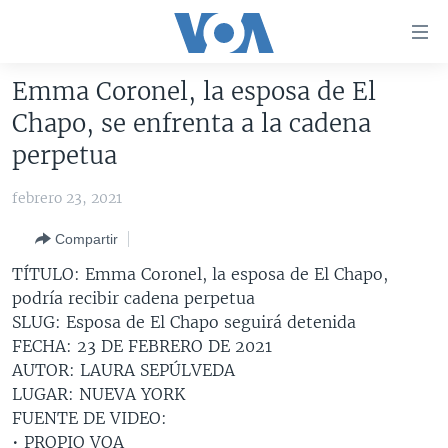
Enlaces
para
accesibilidad
Emma Coronel, la esposa de El
Salte
AMÉRICA DEL NORTE
Chapo, se enfrenta a la cadena
al
ELECCIONES EEUU 2024
EEUU
perpetua
contenido
principal
VOA VERIFICA
MÉXICO
ELECCIONES EEUU
febrero 23, 2021
Salte
AMÉRICA LATINA
HAITÍ
VOTO DIVIDIDO
VOA VERIFICA UCRANIA/RUSIA
al
Compartir
navegador
CHINA EN AMÉRICA LATINA
VOA VERIFICA INMIGRACIÓN
ARGENTINA
TÍTULO: Emma Coronel, la esposa de El Chapo,
principal
CENTROAMÉRICA
VOA VERIFICA AMÉRICA LATINA
BOLIVIA
podría recibir cadena perpetua
Salte
SLUG: Esposa de El Chapo seguirá detenida
a
OTRAS SECCIONES
COLOMBIA
COSTA RICA
FECHA: 23 DE FEBRERO DE 2021
búsqueda
ESPECIALES DE LA VOA
CHILE
EL SALVADOR
INMIGRACIÓN
AUTOR: LAURA SEPÚLVEDA
LUGAR: NUEVA YORK
LIBERTAD DE PRENSA
PERÚ
GUATEMALA
LIBERTAD DE PRENSA
FUENTE DE VIDEO:
UCRANIA
ECUADOR
HONDURAS
MUNDO
• PROPIO VOA