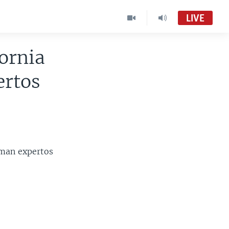
LIVE
fornia
ertos
rman expertos