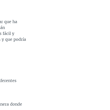
ar que ha
tán
 fácil y
 y que podría
iferentes
anera donde