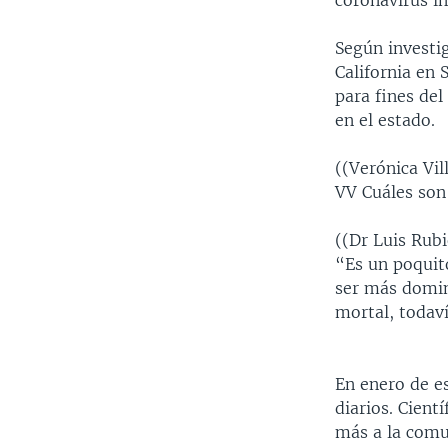
coronavirus i
Según investig
California en 
para fines de
en el estado.
((Verónica Vil
VV Cuáles son 
((Dr Luis Rubi
“Es un poquito
ser más domin
mortal, todav
En enero de es
diarios. Cient
más a la comu