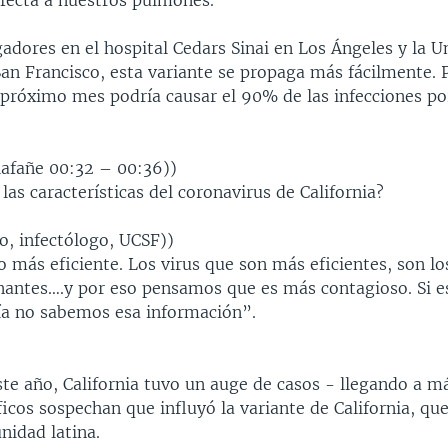
nfecta a nuestros pulmones.
adores en el hospital Cedars Sinai en Los Ángeles y la U
San Francisco, esta variante se propaga más fácilmente.
l próximo mes podría causar el 90% de las infecciones po
lafañe 00:32 – 00:36))
las características del coronavirus de California?
o, infectólogo, UCSF))
 más eficiente. Los virus que son más eficientes, son lo
antes….y por eso pensamos que es más contagioso. Si es
ía no sabemos esa información”.
te año, California tuvo un auge de casos - llegando a m
íficos sospechan que influyó la variante de California, q
nidad latina.