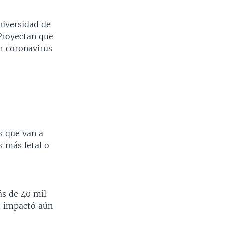
niversidad de
 Proyectan que
r coronavirus
s que van a
 más letal o
ás de 40 mil
ue impactó aún