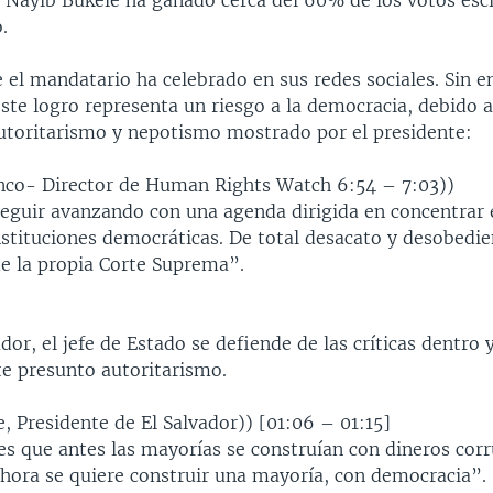
e Nayib Bukele ha ganado cerca del 60% de los votos esc
.
e el mandatario ha celebrado en sus redes sociales. Sin 
te logro representa un riesgo a la democracia, debido a
autoritarismo y nepotismo mostrado por el presidente:
nco- Director de Human Rights Watch 6:54 – 7:03))
seguir avanzando con una agenda dirigida en concentrar 
instituciones democráticas. De total desacato y desobedie
de la propia Corte Suprema”.
dor, el jefe de Estado se defiende de las críticas dentro 
te presunto autoritarismo.
, Presidente de El Salvador)) [01:06 – 01:15]
es que antes las mayorías se construían con dineros cor
ahora se quiere construir una mayoría, con democracia”.