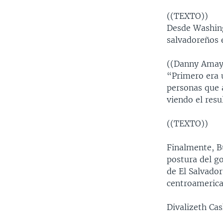
((TEXTO))
Desde Washing
salvadoreños e
((Danny Amay
“Primero era 
personas que 
viendo el resu
((TEXTO))
Finalmente, Bu
postura del g
de El Salvado
centroamerica
Divalizeth Ca