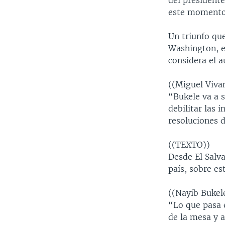
del president
este momento
Un triunfo qu
Washington, es
considera el 
((Miguel Viva
“Bukele va a 
debilitar las 
resoluciones 
((TEXTO))
Desde El Salva
país, sobre es
((Nayib Bukele
“Lo que pasa 
de la mesa y 