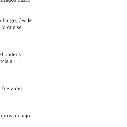
rutados hasta
embargo, desde
 lo que se
el poder y
ncia a
y fuera del
ruptos, debajo