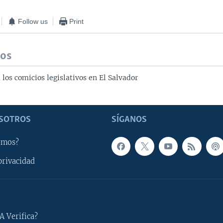
Follow us
Print
dos
los comicios legislativos en El Salvador
SOTROS
SÍGANOS
omos?
privacidad
A Verifica?