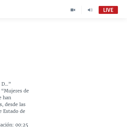
LIVE
o D…”
5 “Mujeres de
e han
s, desde las
e Estado de
ración: 00:25