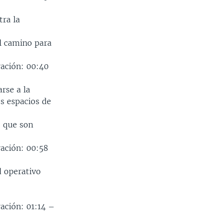
tra la
el camino para
ración: 00:40
rse a la
os espacios de
e que son
ración: 00:58
d operativo
ación: 01:14 –