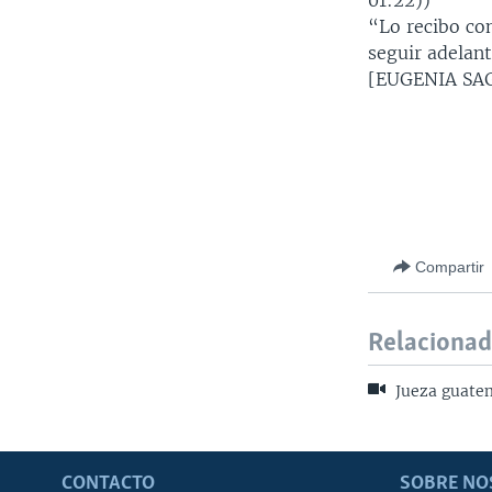
01:22))
“Lo recibo co
seguir adelan
[EUGENIA SA
Compartir
Relaciona
Jueza guatem
CONTACTO
SOBRE NO