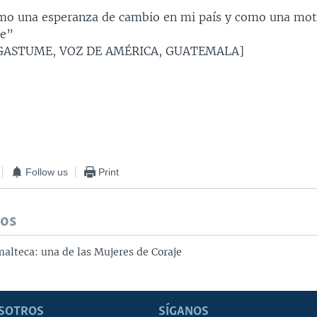
mo una esperanza de cambio en mi país y como una mot
te”
GASTUME, VOZ DE AMÉRICA, GUATEMALA]
Follow us
Print
dos
alteca: una de las Mujeres de Coraje
SOTROS
SÍGANOS