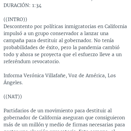
DURACIÓN: 1:34
MULTIMEDIA
VENEZUELA
NICARAGUA
ECONOMÍA
PROGRAMAS TV
BRASIL
ENTRETENIMIENTO Y CULTURA
VIDEOS
((INTRO))
Descontento por políticas inmigratorias en California
RADIO
TECNOLOGÍA
FOTOGRAFÍA
EL MUNDO AL DÍA
impulsó a un grupo conservador a lanzar una
DIRECT
DEPORTES
AUDIOS
FORO INTERAMERICANO
AVANCE INFORMATIVO
campaña para destituir al gobernador. No tenía
probabilidades de éxito, pero la pandemia cambió
DOCUMENTALES DE LA VOA
CIENCIA Y SALUD
VISIÓN 360
AUDIONOTICIAS
todo y ahora se proyecta que el esfuerzo lleve a un
LAS CLAVES
BUENOS DÍAS AMÉRICA
referéndum revocatorio.
Learning English
PANORAMA
ESTADOS UNIDOS AL DÍA
Informa Verónica Villafañe, Voz de América, Los
SÍGANOS
EL MUNDO AL DÍA [RADIO]
Ángeles.
FORO [RADIO]
((NAT))
DEPORTIVO INTERNACIONAL
Idiomas
Partidarios de un movimiento para destituir al
NOTA ECONÓMICA
gobernador de California aseguran que consiguieron
ENTRETENIMIENTO
más de un millón y medio de firmas necesarias para