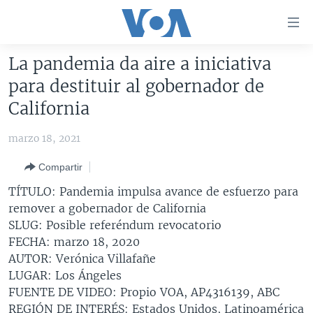
Enlaces
para
accesibilidad
La pandemia da aire a iniciativa
Salte
AMÉRICA DEL NORTE
para destituir al gobernador de
al
ELECCIONES EEUU 2024
EEUU
California
contenido
principal
VOA VERIFICA
MÉXICO
ELECCIONES EEUU
marzo 18, 2021
Salte
AMÉRICA LATINA
HAITÍ
VOTO DIVIDIDO
VOA VERIFICA UCRANIA/RUSIA
al
Compartir
navegador
CHINA EN AMÉRICA LATINA
VOA VERIFICA INMIGRACIÓN
ARGENTINA
TÍTULO: Pandemia impulsa avance de esfuerzo para
principal
CENTROAMÉRICA
VOA VERIFICA AMÉRICA LATINA
BOLIVIA
remover a gobernador de California
Salte
SLUG: Posible referéndum revocatorio
a
OTRAS SECCIONES
COLOMBIA
COSTA RICA
FECHA: marzo 18, 2020
búsqueda
ESPECIALES DE LA VOA
CHILE
EL SALVADOR
INMIGRACIÓN
AUTOR: Verónica Villafañe
LUGAR: Los Ángeles
LIBERTAD DE PRENSA
PERÚ
GUATEMALA
LIBERTAD DE PRENSA
FUENTE DE VIDEO: Propio VOA, AP4316139, ABC
UCRANIA
ECUADOR
HONDURAS
MUNDO
REGIÓN DE INTERÉS: Estados Unidos, Latinoamérica