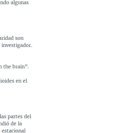
ando algunas
aridad son
 investigador.
n the brain”.
ioides en el
las partes del
dió de la
 estacional