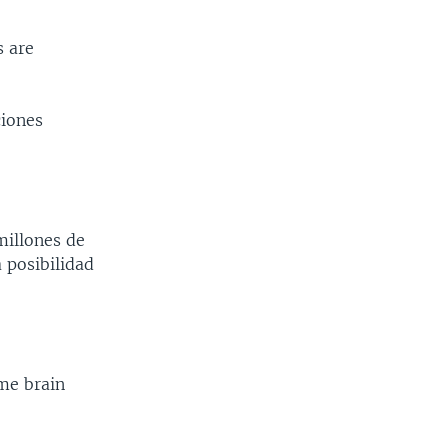
s are
ciones
millones de
a posibilidad
me brain