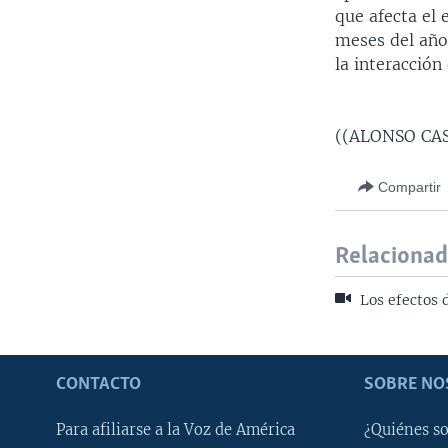
que afecta el
meses del año.
la interacción 
((ALONSO CAS
Compartir
Relaciona
Los efectos d
CONTACTO
SOBRE NO
Para afiliarse a la Voz de América
¿Quiénes s