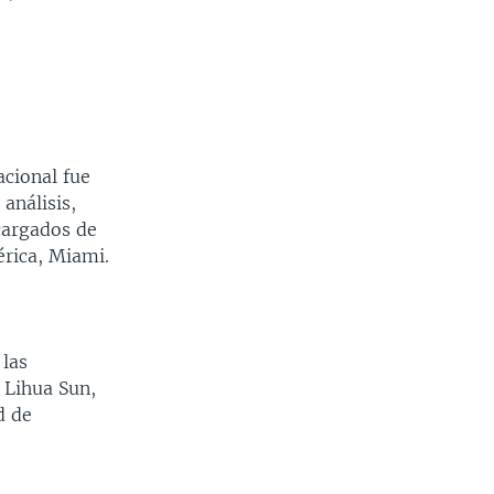
acional fue
análisis,
cargados de
érica, Miami.
 las
a Lihua Sun,
d de