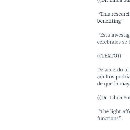
((Dr. Lihua Su
“This research
benefiting”
"Esta investig
cerebrales se 
((TEXTO))
De acuerdo al
adultos podría
de que la may
((Dr. Lihua S
“The light af
functions”.