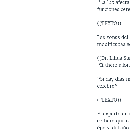
“La luz afect
funciones cere
((TEXTO))
Las zonas del
modificadas s
((Dr. Lihua S
“If there´s lo
“Si hay días m
cerebro”.
((TEXTO))
El experto en 
cerbero que c
época del año 