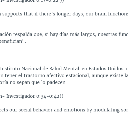
n- Investigador 0:17-0:22 ))
 supports that if there’s longer days, our brain function
ación respalda que, si hay días más largos, nuestras fun
benefician".
 Instituto Nacional de Salud Mental. en Estados Unidos. 
n tener el trastorno afectivo estacional, aunque existe l
oría no sepan que lo padecen.
un- Investigador 0:34-0:42))
fects our social behavior and emotions by modulating so