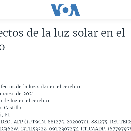
ectos de la luz solar en el
o
ectos de la luz solar en el cerebro
 marzo de 2021
 de luz en el cerebro
 Castillo
, FL
DEO: AFP (1UT9CN. 881275. 20200701. 881275. REUTER
 1C362W. 13T115332Z. 09T230725Z. RTRMADP. 16779797