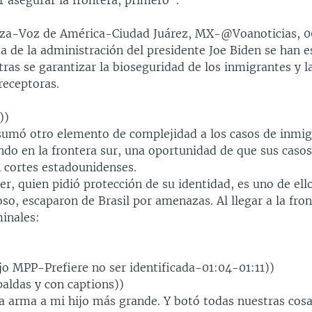
 asegurar la frontera, primero”.
oza-Voz de América-Ciudad Juárez, MX-@Voanoticias, 0
a de la administración del presidente Joe Biden se han e
as se garantizar la bioseguridad de los inmigrantes y l
eceptoras.
))
umó otro elemento de complejidad a los casos de inmig
ndo en la frontera sur, una oportunidad de que sus caso
 cortes estadounidenses.
er, quien pidió protección de su identidad, es uno de ell
oso, escaparon de Brasil por amenazas. Al llegar a la fro
inales:
jo MPP-Prefiere no ser identificada-01:04-01:11))
paldas y con captions))
a arma a mi hijo más grande. Y botó todas nuestras cosa