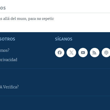
dos
 allá del muro, para no repetir
SOTROS
SÍGANOS
omos?
privacidad
A Verifica?