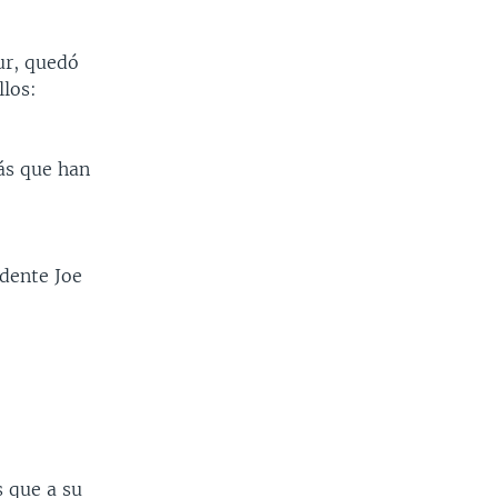
ur, quedó
llos:
ás que han
idente Joe
s que a su