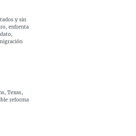
tados y sin
uro, enfrenta
dato,
 migración
ns, Texas,
sible reforma