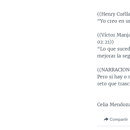
((Henry Cuéll
“Yo creo en u
((Víctor Manj
02:21))
“Lo que suced
mejorar la seg
((NARRACION
Pero si hay o 
reto que trasc
Celia Mendoza
Compartir