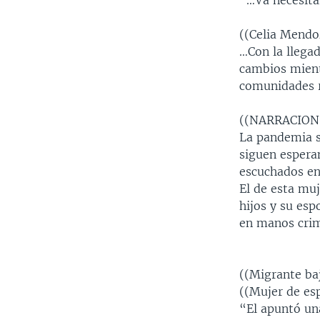
“…Va necesitar
((Celia Mend
…Con la llegad
cambios mientr
comunidades r
((NARRACION
La pandemia s
siguen espera
escuchados en
El de esta muj
hijos y su esp
en manos crim
((Migrante ba
((Mujer de es
“El apuntó un