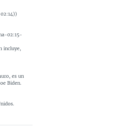
-02:14))
ona-02:15-
 incluye,
muro, es un
Joe Biden.
nidos.