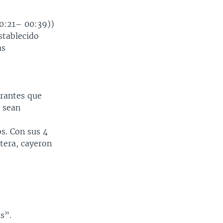
0:21– 00:39))
stablecido
as
rantes que
s sean
os. Con sus 4
ntera, cayeron
s”.