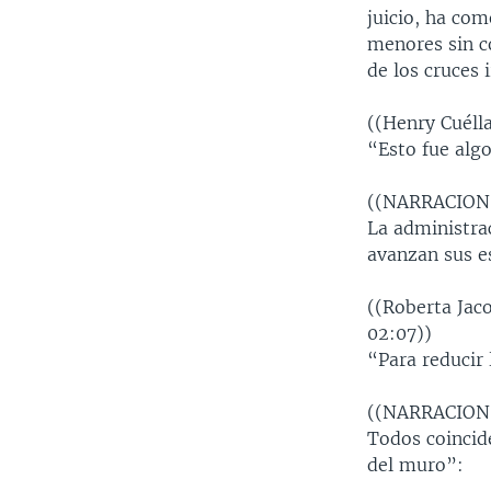
juicio, ha co
menores sin c
de los cruces 
((Henry Cuéll
“Esto fue alg
((NARRACION
La administra
avanzan sus e
((Roberta Jac
02:07))
“Para reducir
((NARRACION
Todos coincid
del muro”: