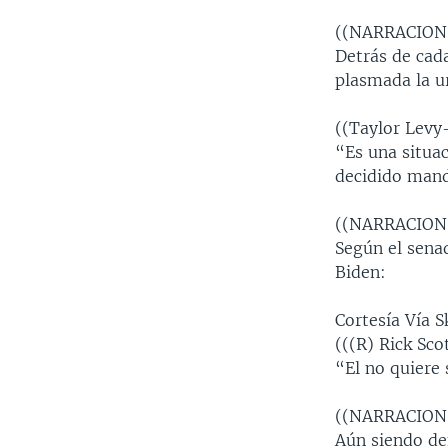
((NARRACION
Detrás de cad
plasmada la u
((Taylor Lev
“Es una situa
decidido manda
((NARRACION
Según el senad
Biden:
Cortesía Vía 
(((R) Rick Sc
“El no quiere
((NARRACION
Aún siendo dem