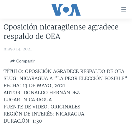
Enlaces
para
accesibilidad
Oposición nicaragüense agradece
Salte
AMÉRICA DEL NORTE
respaldo de OEA
al
ELECCIONES EEUU 2024
EEUU
contenido
mayo 13, 2021
principal
VOA VERIFICA
MÉXICO
ELECCIONES EEUU
Salte
Compartir
AMÉRICA LATINA
HAITÍ
VOTO DIVIDIDO
VOA VERIFICA UCRANIA/RUSIA
al
TÍTULO: OPOSICIÓN AGRADECE RESPALDO DE OEA
navegador
CHINA EN AMÉRICA LATINA
VOA VERIFICA INMIGRACIÓN
ARGENTINA
SLUG: NICARAGUA A “LA PEOR ELECCIÓN POSIBLE”
principal
CENTROAMÉRICA
VOA VERIFICA AMÉRICA LATINA
BOLIVIA
FECHA: 13 DE MAYO, 2021
Salte
AUTOR: DONALDO HERNÁNDEZ
a
OTRAS SECCIONES
COLOMBIA
COSTA RICA
LUGAR: NICARAGUA
búsqueda
ESPECIALES DE LA VOA
CHILE
EL SALVADOR
INMIGRACIÓN
FUENTE DE VIDEO: ORIGINALES
REGIÓN DE INTERÉS: NICARAGUA
LIBERTAD DE PRENSA
PERÚ
GUATEMALA
LIBERTAD DE PRENSA
DURACIÓN: 1:30
UCRANIA
ECUADOR
HONDURAS
MUNDO