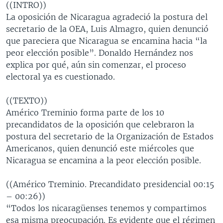
((INTRO))
MULTIMEDIA
VENEZUELA
NICARAGUA
ECONOMÍA
La oposición de Nicaragua agradeció la postura del
PROGRAMAS TV
BRASIL
ENTRETENIMIENTO Y CULTURA
VIDEOS
secretario de la OEA, Luis Almagro, quien denunció
que pareciera que Nicaragua se encamina hacia “la
RADIO
TECNOLOGÍA
FOTOGRAFÍA
EL MUNDO AL DÍA
peor elección posible”. Donaldo Hernández nos
DIRECT
DEPORTES
AUDIOS
FORO INTERAMERICANO
AVANCE INFORMATIVO
explica por qué, aún sin comenzar, el proceso
electoral ya es cuestionado.
DOCUMENTALES DE LA VOA
CIENCIA Y SALUD
VISIÓN 360
AUDIONOTICIAS
LAS CLAVES
BUENOS DÍAS AMÉRICA
((TEXTO))
Learning English
Américo Treminio forma parte de los 10
PANORAMA
ESTADOS UNIDOS AL DÍA
precandidatos de la oposición que celebraron la
SÍGANOS
EL MUNDO AL DÍA [RADIO]
postura del secretario de la Organización de Estados
Americanos, quien denunció este miércoles que
FORO [RADIO]
Nicaragua se encamina a la peor elección posible.
DEPORTIVO INTERNACIONAL
Idiomas
((Américo Treminio. Precandidato presidencial 00:15
NOTA ECONÓMICA
– 00:26))
ENTRETENIMIENTO
“Todos los nicaragüenses tenemos y compartimos
esa misma preocupación. Es evidente que el régimen