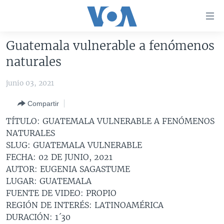
Enlaces
para
accesibilidad
Guatemala vulnerable a fenómenos
Salte
AMÉRICA DEL NORTE
naturales
al
ELECCIONES EEUU 2024
EEUU
contenido
junio 03, 2021
principal
VOA VERIFICA
MÉXICO
ELECCIONES EEUU
Salte
Compartir
AMÉRICA LATINA
HAITÍ
VOTO DIVIDIDO
VOA VERIFICA UCRANIA/RUSIA
al
TÍTULO: GUATEMALA VULNERABLE A FENÓMENOS
navegador
CHINA EN AMÉRICA LATINA
VOA VERIFICA INMIGRACIÓN
ARGENTINA
NATURALES
principal
CENTROAMÉRICA
VOA VERIFICA AMÉRICA LATINA
BOLIVIA
SLUG: GUATEMALA VULNERABLE
Salte
FECHA: 02 DE JUNIO, 2021
a
OTRAS SECCIONES
COLOMBIA
COSTA RICA
AUTOR: EUGENIA SAGASTUME
búsqueda
ESPECIALES DE LA VOA
CHILE
EL SALVADOR
INMIGRACIÓN
LUGAR: GUATEMALA
FUENTE DE VIDEO: PROPIO
LIBERTAD DE PRENSA
PERÚ
GUATEMALA
LIBERTAD DE PRENSA
REGIÓN DE INTERÉS: LATINOAMÉRICA
UCRANIA
ECUADOR
HONDURAS
MUNDO
DURACIÓN: 1´30