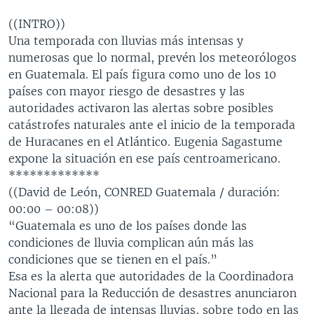
MULTIMEDIA
VENEZUELA
NICARAGUA
ECONOMÍA
((INTRO))
PROGRAMAS TV
BRASIL
ENTRETENIMIENTO Y CULTURA
VIDEOS
Una temporada con lluvias más intensas y
numerosas que lo normal, prevén los meteorólogos
RADIO
TECNOLOGÍA
FOTOGRAFÍA
EL MUNDO AL DÍA
en Guatemala. El país figura como uno de los 10
DIRECT
DEPORTES
AUDIOS
FORO INTERAMERICANO
AVANCE INFORMATIVO
países con mayor riesgo de desastres y las
autoridades activaron las alertas sobre posibles
DOCUMENTALES DE LA VOA
CIENCIA Y SALUD
VISIÓN 360
AUDIONOTICIAS
catástrofes naturales ante el inicio de la temporada
LAS CLAVES
BUENOS DÍAS AMÉRICA
de Huracanes en el Atlántico. Eugenia Sagastume
Learning English
expone la situación en ese país centroamericano.
PANORAMA
ESTADOS UNIDOS AL DÍA
*************
SÍGANOS
EL MUNDO AL DÍA [RADIO]
((David de León, CONRED Guatemala / duración:
00:00 – 00:08))
FORO [RADIO]
“Guatemala es uno de los países donde las
DEPORTIVO INTERNACIONAL
condiciones de lluvia complican aún más las
Idiomas
condiciones que se tienen en el país.”
NOTA ECONÓMICA
Esa es la alerta que autoridades de la Coordinadora
ENTRETENIMIENTO
Nacional para la Reducción de desastres anunciaron
ante la llegada de intensas lluvias, sobre todo en las