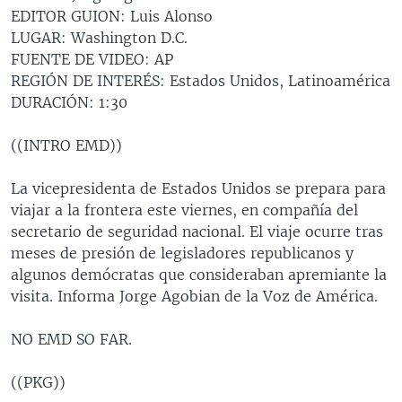
EDITOR GUION: Luis Alonso
MULTIMEDIA
VENEZUELA
NICARAGUA
ECONOMÍA
LUGAR: Washington D.C.
PROGRAMAS TV
BRASIL
ENTRETENIMIENTO Y CULTURA
VIDEOS
FUENTE DE VIDEO: AP
REGIÓN DE INTERÉS: Estados Unidos, Latinoamérica
RADIO
TECNOLOGÍA
FOTOGRAFÍA
EL MUNDO AL DÍA
DURACIÓN: 1:30
DIRECT
DEPORTES
AUDIOS
FORO INTERAMERICANO
AVANCE INFORMATIVO
((INTRO EMD))
DOCUMENTALES DE LA VOA
CIENCIA Y SALUD
VISIÓN 360
AUDIONOTICIAS
LAS CLAVES
BUENOS DÍAS AMÉRICA
La vicepresidenta de Estados Unidos se prepara para
Learning English
viajar a la frontera este viernes, en compañía del
PANORAMA
ESTADOS UNIDOS AL DÍA
secretario de seguridad nacional. El viaje ocurre tras
SÍGANOS
EL MUNDO AL DÍA [RADIO]
meses de presión de legisladores republicanos y
algunos demócratas que consideraban apremiante la
FORO [RADIO]
visita. Informa Jorge Agobian de la Voz de América.
DEPORTIVO INTERNACIONAL
Idiomas
NO EMD SO FAR.
NOTA ECONÓMICA
ENTRETENIMIENTO
((PKG))