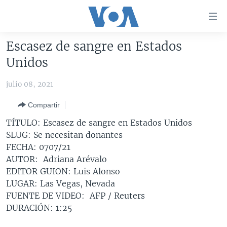
Enlaces
para
accesibilidad
Escasez de sangre en Estados
Salte
AMÉRICA DEL NORTE
Unidos
al
ELECCIONES EEUU 2024
EEUU
contenido
julio 08, 2021
principal
VOA VERIFICA
MÉXICO
ELECCIONES EEUU
Salte
Compartir
AMÉRICA LATINA
HAITÍ
VOTO DIVIDIDO
VOA VERIFICA UCRANIA/RUSIA
al
TÍTULO: Escasez de sangre en Estados Unidos
navegador
CHINA EN AMÉRICA LATINA
VOA VERIFICA INMIGRACIÓN
ARGENTINA
SLUG: Se necesitan donantes
principal
CENTROAMÉRICA
VOA VERIFICA AMÉRICA LATINA
BOLIVIA
FECHA: 0707/21
Salte
AUTOR: Adriana Arévalo
a
OTRAS SECCIONES
COLOMBIA
COSTA RICA
EDITOR GUION: Luis Alonso
búsqueda
ESPECIALES DE LA VOA
CHILE
EL SALVADOR
INMIGRACIÓN
LUGAR: Las Vegas, Nevada
FUENTE DE VIDEO: AFP / Reuters
LIBERTAD DE PRENSA
PERÚ
GUATEMALA
LIBERTAD DE PRENSA
DURACIÓN: 1:25
UCRANIA
ECUADOR
HONDURAS
MUNDO