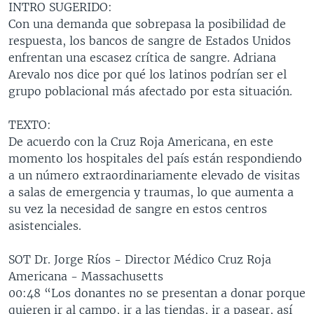
INTRO SUGERIDO:
MULTIMEDIA
VENEZUELA
NICARAGUA
ECONOMÍA
Con una demanda que sobrepasa la posibilidad de
PROGRAMAS TV
BRASIL
ENTRETENIMIENTO Y CULTURA
VIDEOS
respuesta, los bancos de sangre de Estados Unidos
enfrentan una escasez crítica de sangre. Adriana
RADIO
TECNOLOGÍA
FOTOGRAFÍA
EL MUNDO AL DÍA
Arevalo nos dice por qué los latinos podrían ser el
DIRECT
DEPORTES
AUDIOS
FORO INTERAMERICANO
AVANCE INFORMATIVO
grupo poblacional más afectado por esta situación.
DOCUMENTALES DE LA VOA
CIENCIA Y SALUD
VISIÓN 360
AUDIONOTICIAS
TEXTO:
LAS CLAVES
BUENOS DÍAS AMÉRICA
De acuerdo con la Cruz Roja Americana, en este
Learning English
momento los hospitales del país están respondiendo
PANORAMA
ESTADOS UNIDOS AL DÍA
a un número extraordinariamente elevado de visitas
SÍGANOS
EL MUNDO AL DÍA [RADIO]
a salas de emergencia y traumas, lo que aumenta a
su vez la necesidad de sangre en estos centros
FORO [RADIO]
asistenciales.
DEPORTIVO INTERNACIONAL
Idiomas
SOT Dr. Jorge Ríos - Director Médico Cruz Roja
NOTA ECONÓMICA
Americana - Massachusetts
ENTRETENIMIENTO
00:48 “Los donantes no se presentan a donar porque
quieren ir al campo, ir a las tiendas, ir a pasear, así