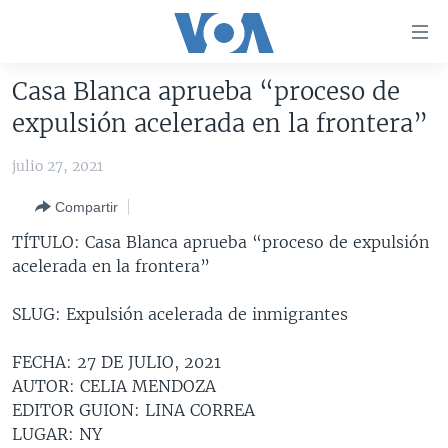
Enlaces
para
accesibilidad
Casa Blanca aprueba “proceso de
Salte
AMÉRICA DEL NORTE
expulsión acelerada en la frontera”
al
ELECCIONES EEUU 2024
EEUU
contenido
julio 27, 2021
principal
VOA VERIFICA
MÉXICO
ELECCIONES EEUU
Salte
Compartir
AMÉRICA LATINA
HAITÍ
VOTO DIVIDIDO
VOA VERIFICA UCRANIA/RUSIA
al
TÍTULO: Casa Blanca aprueba “proceso de expulsión
navegador
CHINA EN AMÉRICA LATINA
VOA VERIFICA INMIGRACIÓN
ARGENTINA
acelerada en la frontera”
principal
CENTROAMÉRICA
VOA VERIFICA AMÉRICA LATINA
BOLIVIA
Salte
SLUG: Expulsión acelerada de inmigrantes
a
OTRAS SECCIONES
COLOMBIA
COSTA RICA
búsqueda
ESPECIALES DE LA VOA
CHILE
EL SALVADOR
INMIGRACIÓN
FECHA: 27 DE JULIO, 2021
AUTOR: CELIA MENDOZA
LIBERTAD DE PRENSA
PERÚ
GUATEMALA
LIBERTAD DE PRENSA
EDITOR GUION: LINA CORREA
UCRANIA
ECUADOR
HONDURAS
MUNDO
LUGAR: NY