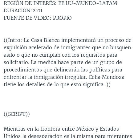
REGIÓN DE INTERÉS: EE.UU-MUNDO-LATAM
MULTIMEDIA
VENEZUELA
NICARAGUA
ECONOMÍA
DURACIÓN:2:01
PROGRAMAS TV
BRASIL
ENTRETENIMIENTO Y CULTURA
VIDEOS
FUENTE DE VIDEO: PROPIO
RADIO
TECNOLOGÍA
FOTOGRAFÍA
EL MUNDO AL DÍA
DIRECT
DEPORTES
AUDIOS
FORO INTERAMERICANO
AVANCE INFORMATIVO
((Intro: La Casa Blanca implementará un proceso de
expulsión acelerado de inmigrantes que no busquen
DOCUMENTALES DE LA VOA
CIENCIA Y SALUD
VISIÓN 360
AUDIONOTICIAS
asilo o que no cumplan con los requisitos para
LAS CLAVES
BUENOS DÍAS AMÉRICA
solicitarlo. La medida hace parte de un grupo de
Learning English
procedimientos que delinearán las políticas para
PANORAMA
ESTADOS UNIDOS AL DÍA
enfrentar la inmigración irregular. Celia Mendoza
SÍGANOS
EL MUNDO AL DÍA [RADIO]
tiene los detalles de lo que esto significa. ))
FORO [RADIO]
DEPORTIVO INTERNACIONAL
Idiomas
((SCRIPT))
NOTA ECONÓMICA
ENTRETENIMIENTO
Mientras en la frontera entre México y Estados
Unidos la desesperación es la misma para migrantes