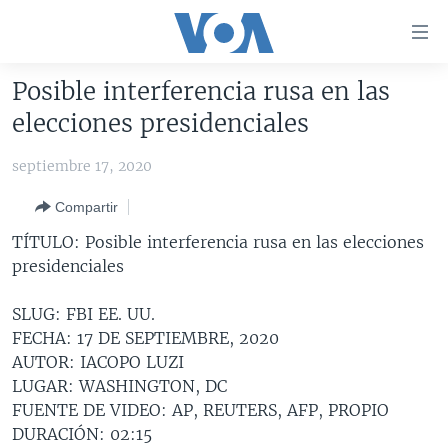
Enlaces
para
accesibilidad
Posible interferencia rusa en las
Salte
AMÉRICA DEL NORTE
elecciones presidenciales
al
ELECCIONES EEUU 2024
EEUU
contenido
septiembre 17, 2020
principal
VOA VERIFICA
MÉXICO
ELECCIONES EEUU
Salte
Compartir
AMÉRICA LATINA
HAITÍ
VOTO DIVIDIDO
VOA VERIFICA UCRANIA/RUSIA
al
TÍTULO: Posible interferencia rusa en las elecciones
navegador
CHINA EN AMÉRICA LATINA
VOA VERIFICA INMIGRACIÓN
ARGENTINA
presidenciales
principal
CENTROAMÉRICA
VOA VERIFICA AMÉRICA LATINA
BOLIVIA
Salte
SLUG: FBI EE. UU.
a
OTRAS SECCIONES
COLOMBIA
COSTA RICA
FECHA: 17 DE SEPTIEMBRE, 2020
búsqueda
ESPECIALES DE LA VOA
CHILE
EL SALVADOR
INMIGRACIÓN
AUTOR: IACOPO LUZI
LUGAR: WASHINGTON, DC
LIBERTAD DE PRENSA
PERÚ
GUATEMALA
LIBERTAD DE PRENSA
FUENTE DE VIDEO: AP, REUTERS, AFP, PROPIO
UCRANIA
ECUADOR
HONDURAS
MUNDO
DURACIÓN: 02:15