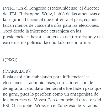
MULTIMEDIA
VENEZUELA
NICARAGUA
ECONOMÍA
INTRO: En el Congreso estadounidense, el director
PROGRAMAS TV
BRASIL
ENTRETENIMIENTO Y CULTURA
VIDEOS
del FBI, Christopher Wray, habló de las amenazas a
la seguridad nacional que enfrenta el país, cuando
RADIO
TECNOLOGÍA
FOTOGRAFÍA
EL MUNDO AL DÍA
faltan menos de cincuenta días para las elecciones.
DIRECT
DEPORTES
AUDIOS
FORO INTERAMERICANO
AVANCE INFORMATIVO
Tocó desde la injerencia extranjera en las
presidenciales hasta la amenaza del terrorismo y del
DOCUMENTALES DE LA VOA
CIENCIA Y SALUD
VISIÓN 360
AUDIONOTICIAS
extremismo político, Iacopo Luzi nos informa.
LAS CLAVES
BUENOS DÍAS AMÉRICA
Learning English
PANORAMA
ESTADOS UNIDOS AL DÍA
((PKG))
SÍGANOS
EL MUNDO AL DÍA [RADIO]
((NARRADOR))
FORO [RADIO]
Rusia está aún trabajando para influenciar las
DEPORTIVO INTERNACIONAL
elecciones estadounidenses, con la intención de
Idiomas
denigrar al candidato demócrata Joe Biden para que
NOTA ECONÓMICA
no gane, pues lo perciben como un antagonista de
ENTRETENIMIENTO
los intereses de Moscú. Eso denunció el director del
FBI, Christopher Wray, en el Congreso de Estados