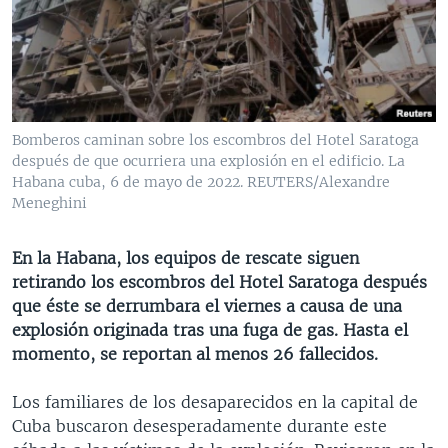
MULTIMEDIA
VENEZUELA
NICARAGUA
ECONOMÍA
PROGRAMAS TV
BRASIL
ENTRETENIMIENTO Y CULTURA
VIDEOS
RADIO
TECNOLOGÍA
FOTOGRAFÍA
EL MUNDO AL DÍA
DIRECT
DEPORTES
AUDIOS
FORO INTERAMERICANO
AVANCE INFORMATIVO
Bomberos caminan sobre los escombros del Hotel Saratoga
después de que ocurriera una explosión en el edificio. La
DOCUMENTALES DE LA VOA
CIENCIA Y SALUD
VISIÓN 360
AUDIONOTICIAS
Habana cuba, 6 de mayo de 2022. REUTERS/Alexandre
LAS CLAVES
BUENOS DÍAS AMÉRICA
Meneghini
Learning English
PANORAMA
ESTADOS UNIDOS AL DÍA
En la Habana, los equipos de rescate siguen
SÍGANOS
EL MUNDO AL DÍA [RADIO]
retirando los escombros del Hotel Saratoga después
que éste se derrumbara el viernes a causa de una
FORO [RADIO]
explosión originada tras una fuga de gas. Hasta el
DEPORTIVO INTERNACIONAL
momento, se reportan al menos 26 fallecidos.
Idiomas
NOTA ECONÓMICA
Los familiares de los desaparecidos en la capital de
ENTRETENIMIENTO
Cuba buscaron desesperadamente durante este