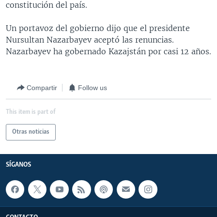
constitución del país.
MULTIMEDIA
VENEZUELA
NICARAGUA
ECONOMÍA
PROGRAMAS TV
BRASIL
ENTRETENIMIENTO Y CULTURA
VIDEOS
Un portavoz del gobierno dijo que el presidente
Nursultan Nazarbayev aceptó las renuncias.
RADIO
TECNOLOGÍA
FOTOGRAFÍA
EL MUNDO AL DÍA
Nazarbayev ha gobernado Kazajstán por casi 12 años.
DIRECT
DEPORTES
AUDIOS
FORO INTERAMERICANO
AVANCE INFORMATIVO
DOCUMENTALES DE LA VOA
CIENCIA Y SALUD
VISIÓN 360
AUDIONOTICIAS
Compartir
Follow us
LAS CLAVES
BUENOS DÍAS AMÉRICA
Learning English
This item is part of
PANORAMA
ESTADOS UNIDOS AL DÍA
SÍGANOS
EL MUNDO AL DÍA [RADIO]
Otras noticias
FORO [RADIO]
SÍGANOS
DEPORTIVO INTERNACIONAL
Idiomas
NOTA ECONÓMICA
ENTRETENIMIENTO