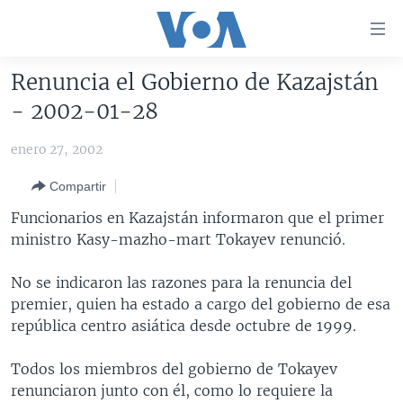
Enlaces
para
accesibilidad
Renuncia el Gobierno de Kazajstán
Salte
AMÉRICA DEL NORTE
- 2002-01-28
al
ELECCIONES EEUU 2024
EEUU
contenido
enero 27, 2002
principal
VOA VERIFICA
MÉXICO
ELECCIONES EEUU
Salte
Compartir
AMÉRICA LATINA
HAITÍ
VOTO DIVIDIDO
VOA VERIFICA UCRANIA/RUSIA
al
Funcionarios en Kazajstán informaron que el primer
navegador
CHINA EN AMÉRICA LATINA
VOA VERIFICA INMIGRACIÓN
ARGENTINA
ministro Kasy-mazho-mart Tokayev renunció.
principal
CENTROAMÉRICA
VOA VERIFICA AMÉRICA LATINA
BOLIVIA
Salte
No se indicaron las razones para la renuncia del
a
OTRAS SECCIONES
COLOMBIA
COSTA RICA
premier, quien ha estado a cargo del gobierno de esa
búsqueda
ESPECIALES DE LA VOA
CHILE
EL SALVADOR
INMIGRACIÓN
república centro asiática desde octubre de 1999.
LIBERTAD DE PRENSA
PERÚ
GUATEMALA
LIBERTAD DE PRENSA
Todos los miembros del gobierno de Tokayev
UCRANIA
ECUADOR
HONDURAS
MUNDO
renunciaron junto con él, como lo requiere la