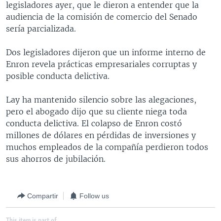
legisladores ayer, que le dieron a entender que la
MULTIMEDIA
VENEZUELA
NICARAGUA
ECONOMÍA
audiencia de la comisión de comercio del Senado
PROGRAMAS TV
BRASIL
ENTRETENIMIENTO Y CULTURA
VIDEOS
sería parcializada.
RADIO
TECNOLOGÍA
FOTOGRAFÍA
EL MUNDO AL DÍA
Dos legisladores dijeron que un informe interno de
DIRECT
DEPORTES
AUDIOS
FORO INTERAMERICANO
AVANCE INFORMATIVO
Enron revela prácticas empresariales corruptas y
posible conducta delictiva.
DOCUMENTALES DE LA VOA
CIENCIA Y SALUD
VISIÓN 360
AUDIONOTICIAS
LAS CLAVES
BUENOS DÍAS AMÉRICA
Lay ha mantenido silencio sobre las alegaciones,
Learning English
pero el abogado dijo que su cliente niega toda
PANORAMA
ESTADOS UNIDOS AL DÍA
conducta delictiva. El colapso de Enron costó
SÍGANOS
EL MUNDO AL DÍA [RADIO]
millones de dólares en pérdidas de inversiones y
muchos empleados de la compañía perdieron todos
FORO [RADIO]
sus ahorros de jubilación.
DEPORTIVO INTERNACIONAL
Idiomas
NOTA ECONÓMICA
Compartir
Follow us
ENTRETENIMIENTO
This item is part of