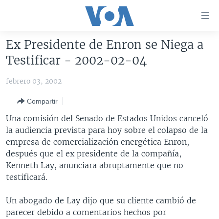
Enlaces
para
accesibilidad
Ex Presidente de Enron se Niega a
Salte
AMÉRICA DEL NORTE
Testificar - 2002-02-04
al
ELECCIONES EEUU 2024
EEUU
contenido
febrero 03, 2002
principal
VOA VERIFICA
MÉXICO
ELECCIONES EEUU
Salte
Compartir
AMÉRICA LATINA
HAITÍ
VOTO DIVIDIDO
VOA VERIFICA UCRANIA/RUSIA
al
Una comisión del Senado de Estados Unidos canceló
navegador
CHINA EN AMÉRICA LATINA
VOA VERIFICA INMIGRACIÓN
ARGENTINA
la audiencia prevista para hoy sobre el colapso de la
principal
CENTROAMÉRICA
VOA VERIFICA AMÉRICA LATINA
BOLIVIA
empresa de comercialización energética Enron,
Salte
después que el ex presidente de la compañía,
a
OTRAS SECCIONES
COLOMBIA
COSTA RICA
Kenneth Lay, anunciara abruptamente que no
búsqueda
ESPECIALES DE LA VOA
CHILE
EL SALVADOR
INMIGRACIÓN
testificará.
LIBERTAD DE PRENSA
PERÚ
GUATEMALA
LIBERTAD DE PRENSA
Un abogado de Lay dijo que su cliente cambió de
UCRANIA
ECUADOR
HONDURAS
MUNDO
parecer debido a comentarios hechos por