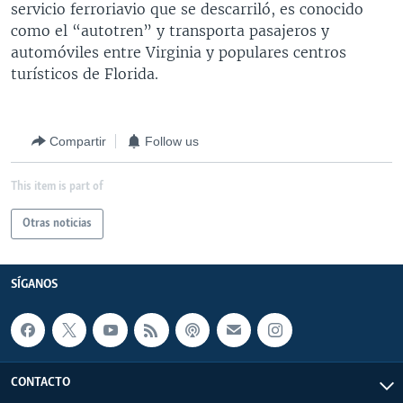
servicio ferroriavio que se descarriló, es conocido
MULTIMEDIA
VENEZUELA
NICARAGUA
ECONOMÍA
como el “autotren” y transporta pasajeros y
PROGRAMAS TV
BRASIL
ENTRETENIMIENTO Y CULTURA
VIDEOS
automóviles entre Virginia y populares centros
turísticos de Florida.
RADIO
TECNOLOGÍA
FOTOGRAFÍA
EL MUNDO AL DÍA
DIRECT
DEPORTES
AUDIOS
FORO INTERAMERICANO
AVANCE INFORMATIVO
Compartir
Follow us
DOCUMENTALES DE LA VOA
CIENCIA Y SALUD
VISIÓN 360
AUDIONOTICIAS
LAS CLAVES
BUENOS DÍAS AMÉRICA
This item is part of
Learning English
PANORAMA
ESTADOS UNIDOS AL DÍA
Otras noticias
SÍGANOS
EL MUNDO AL DÍA [RADIO]
FORO [RADIO]
SÍGANOS
DEPORTIVO INTERNACIONAL
Idiomas
NOTA ECONÓMICA
ENTRETENIMIENTO
CONTACTO