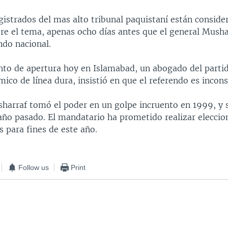
istrados del mas alto tribunal paquistaní están conside
re el tema, apenas ocho días antes que el general Mushar
ndo nacional.
to de apertura hoy en Islamabad, un abogado del parti
mico de línea dura, insistió en que el referendo es incons
sharraf tomó el poder en un golpe incruento en 1999, y 
 año pasado. El mandatario ha prometido realizar eleccio
 para fines de este año.
Follow us
Print