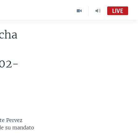
LIVE
ucha
002-
nte Pervez
 de su mandato