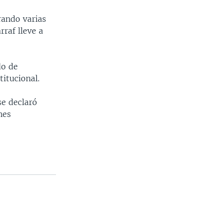
rando varias
raf lleve a
do de
titucional.
se declaró
nes