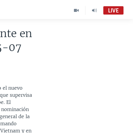
LIVE
nte en
5-07
o el nuevo
 que supervisa
e. El
a nominación
general de la
Comando
n Vietnam y en