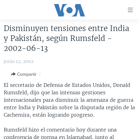
Enlaces
para
accesibilidad
Disminuyen tensiones entre India
Salte
AMÉRICA DEL NORTE
y Pakistán, según Rumsfeld -
al
ELECCIONES EEUU 2024
EEUU
2002-06-13
contenido
principal
VOA VERIFICA
MÉXICO
ELECCIONES EEUU
junio 12, 2002
Salte
AMÉRICA LATINA
HAITÍ
VOTO DIVIDIDO
VOA VERIFICA UCRANIA/RUSIA
al
Compartir
navegador
CHINA EN AMÉRICA LATINA
VOA VERIFICA INMIGRACIÓN
ARGENTINA
El secretario de Defensa de Estados Unidos, Donald
principal
CENTROAMÉRICA
VOA VERIFICA AMÉRICA LATINA
BOLIVIA
Rumsfeld, dijo que las intensas gestiones
Salte
internacionales para disminuir la amenaza de guerra
a
OTRAS SECCIONES
COLOMBIA
COSTA RICA
entre India y Pakistán sobre la disputada región de la
búsqueda
ESPECIALES DE LA VOA
CHILE
EL SALVADOR
INMIGRACIÓN
Cachemira, están logrando progreso.
LIBERTAD DE PRENSA
PERÚ
GUATEMALA
LIBERTAD DE PRENSA
Rumsfeld hizo el comentario hoy durante una
UCRANIA
ECUADOR
HONDURAS
MUNDO
conferencia de prensa en Islamabad, junto al