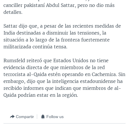
canciller pakistaní Abdul Sattar, pero no dio más
MULTIMEDIA
VENEZUELA
NICARAGUA
ECONOMÍA
detalles.
PROGRAMAS TV
BRASIL
ENTRETENIMIENTO Y CULTURA
VIDEOS
Sattar dijo que, a pesar de las recientes medidas de
RADIO
TECNOLOGÍA
FOTOGRAFÍA
EL MUNDO AL DÍA
India destinadas a disminuir las tensiones, la
DIRECT
DEPORTES
AUDIOS
FORO INTERAMERICANO
AVANCE INFORMATIVO
situación a lo largo de la frontera fuertemente
militarizada continúa tensa.
DOCUMENTALES DE LA VOA
CIENCIA Y SALUD
VISIÓN 360
AUDIONOTICIAS
LAS CLAVES
BUENOS DÍAS AMÉRICA
Rumsfeld reiteró que Estados Unidos no tiene
Learning English
evidencia directa de que miembros de la red
PANORAMA
ESTADOS UNIDOS AL DÍA
terrorista al-Qaida estén operando en Cachemira. Sin
SÍGANOS
EL MUNDO AL DÍA [RADIO]
embargo, dijo que la inteligencia estadounidense ha
recibido informes que indican que miembros de al-
FORO [RADIO]
Qaida podrían estar en la región.
DEPORTIVO INTERNACIONAL
Idiomas
NOTA ECONÓMICA
Compartir
Follow us
ENTRETENIMIENTO