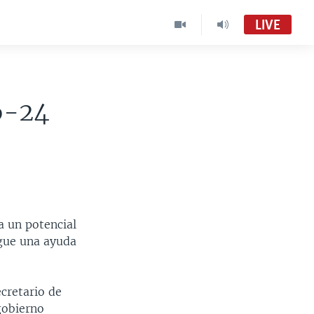
LIVE
a
6-24
a un potencial
rgue una ayuda
cretario de
gobierno