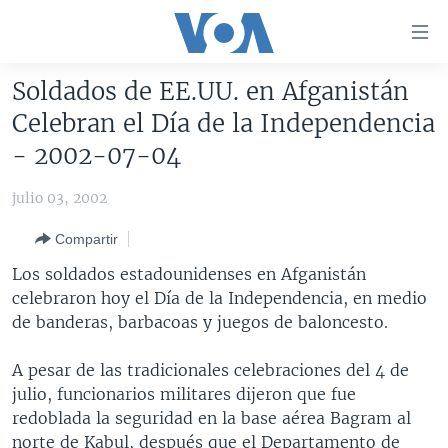
Enlaces
para
accesibilidad
Soldados de EE.UU. en Afganistán
Salte
AMÉRICA DEL NORTE
Celebran el Día de la Independencia
al
ELECCIONES EEUU 2024
EEUU
- 2002-07-04
contenido
principal
VOA VERIFICA
MÉXICO
ELECCIONES EEUU
julio 03, 2002
Salte
AMÉRICA LATINA
HAITÍ
VOTO DIVIDIDO
VOA VERIFICA UCRANIA/RUSIA
al
Compartir
navegador
CHINA EN AMÉRICA LATINA
VOA VERIFICA INMIGRACIÓN
ARGENTINA
Los soldados estadounidenses en Afganistán
principal
CENTROAMÉRICA
VOA VERIFICA AMÉRICA LATINA
BOLIVIA
celebraron hoy el Día de la Independencia, en medio
Salte
de banderas, barbacoas y juegos de baloncesto.
a
OTRAS SECCIONES
COLOMBIA
COSTA RICA
búsqueda
ESPECIALES DE LA VOA
CHILE
EL SALVADOR
INMIGRACIÓN
A pesar de las tradicionales celebraciones del 4 de
julio, funcionarios militares dijeron que fue
LIBERTAD DE PRENSA
PERÚ
GUATEMALA
LIBERTAD DE PRENSA
redoblada la seguridad en la base aérea Bagram al
UCRANIA
ECUADOR
HONDURAS
MUNDO
norte de Kabul, después que el Departamento de