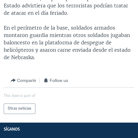
Estado advirtiera que los terroristas podrían tratar
MULTIMEDIA
VENEZUELA
NICARAGUA
ECONOMÍA
de atacar en el día feriado.
PROGRAMAS TV
BRASIL
ENTRETENIMIENTO Y CULTURA
VIDEOS
En el perímetro de la base, soldados armados
RADIO
TECNOLOGÍA
FOTOGRAFÍA
EL MUNDO AL DÍA
montaron guardia mientras otros soldados jugaban
DIRECT
DEPORTES
AUDIOS
FORO INTERAMERICANO
AVANCE INFORMATIVO
baloncesto en la plataforma de despegue de
helicópteros y asaron carne enviada desde el estado
DOCUMENTALES DE LA VOA
CIENCIA Y SALUD
VISIÓN 360
AUDIONOTICIAS
de Nebraska.
LAS CLAVES
BUENOS DÍAS AMÉRICA
Learning English
PANORAMA
ESTADOS UNIDOS AL DÍA
Compartir
Follow us
SÍGANOS
EL MUNDO AL DÍA [RADIO]
FORO [RADIO]
This item is part of
DEPORTIVO INTERNACIONAL
Otras noticias
Idiomas
NOTA ECONÓMICA
ENTRETENIMIENTO
SÍGANOS